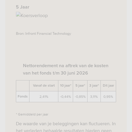
5 Jaar
Bron: Infront Financial Technology
Nettorendement na aftrek van de kosten
van het fonds t/m 30 juni 2026
Vanaf de start
10 jaar*
5 jaar*
3 jaar*
Dit jaar
2,41%
-0,44%
-0,85%
3,11%
0,95%
Fonds
* Gemiddeld per jaar
De waarde van je beleggingen kan fluctueren. In
het verleden behaalde resultaten bieden geen