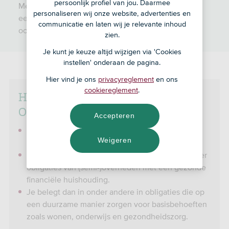
persoonlijk profiel van jou. Daarmee
Met het ASN Duurzaam Obligatiefonds kies je voor
personaliseren wij onze website, advertenties en
een beperkt beleggingsrisico, maar je gaat hiermee
communicatie en laten wij je relevante inhoud
ook voor een gematigd verwacht rendement.
zien.
Je kunt je keuze altijd wijzigen via 'Cookies
instellen' onderaan de pagina.
Hier vind je ons
privacyreglement
en ons
cookiereglement
.
Het ASN Duurzaam
Obligatiefonds in 't kort
Accepteren
Je gaat voor een gematigd rendement en neemt
Weigeren
daarbij een beperkt beleggingsrisico.
Het fonds spreidt je beleggingen grotendeels over
obligaties van (semi-)overheden met een gezonde
financiële huishouding.
Je belegt dan in onder andere in obligaties die op
een duurzame manier zorgen voor basisbehoeften
zoals wonen, onderwijs en gezondheidszorg.