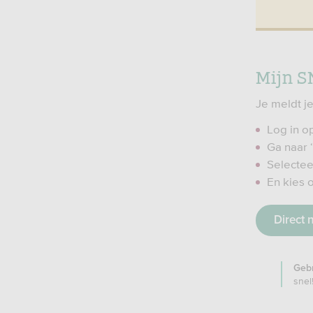
Mijn S
Je meldt j
Log in o
Ga naar 
Selectee
En kies 
Direct 
Gebr
snel