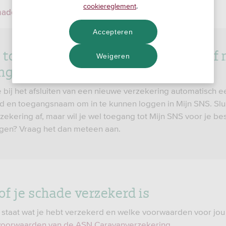
cookiereglement
.
hade melden
Accepteren
tot 1 juli 2025 klant bij SNS met 1 of
Weigeren
ngen of verzekeringen?
e bij het afsluiten van een nieuwe verzekering automatisch e
 en toegangsnaam om in te kunnen loggen in Mijn SNS. Slui
zekering af, maar wil je wel toegang tot Mijn SNS voor je b
gen? Vraag het dan meteen aan.
of je schade verzekerd is
s staat wat je hebt verzekerd en welke voorwaarden voor jou
voorwaarden van de ASN Caravanverzekering
.