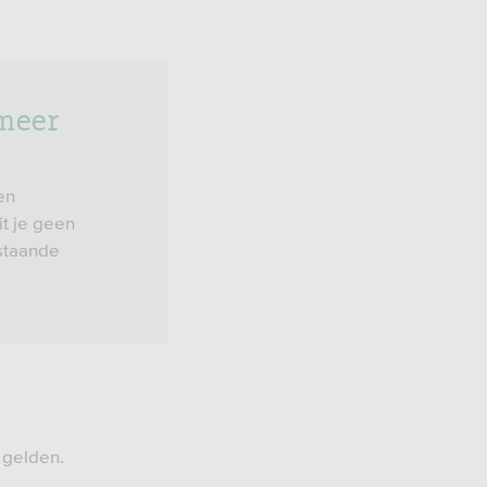
 meer
en
t je geen
estaande
 gelden.