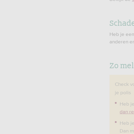
Schade
Heb je een
anderen en
Zo mel
Check vo
je polis
Heb je
dan re
Heb je
Dan me