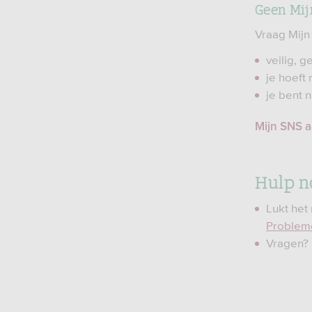
Geen Mij
Vraag Mijn
veilig, g
je hoeft
je bent 
Mijn SNS 
Hulp n
Lukt het
Problem
Vragen