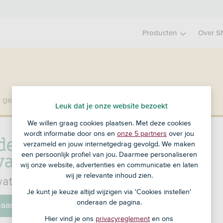
Producten
Over S
 geen klant bij SNS?
Ga dan naar ASN Bank
.
Leuk dat je onze website bezoekt
We willen graag cookies plaatsen. Met deze cookies
wordt informatie door ons en
onze 5 partners
over jou
de melden ASN
verzameld en jouw internetgedrag gevolgd. We maken
vanverzekering
een persoonlijk profiel van jou. Daarmee personaliseren
wij onze website, advertenties en communicatie en laten
wij je relevante inhoud zien.
wat je hebt verzekerd en meld je schade.
Je kunt je keuze altijd wijzigen via 'Cookies instellen'
onderaan de pagina.
naar Mijn SNS
Hier vind je ons
privacyreglement
en ons