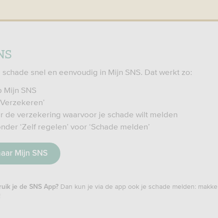
NS
e schade snel en eenvoudig in Mijn SNS. Dat werkt zo:
p Mijn SNS
‘Verzekeren’
r de verzekering waarvoor je schade wilt melden
onder ‘Zelf regelen’ voor ‘Schade melden’
naar Mijn SNS
Dan kun je via de app ook je schade melden: makkel
uik je de SNS App?
!