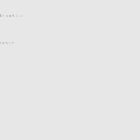
ade melden:
rgeven