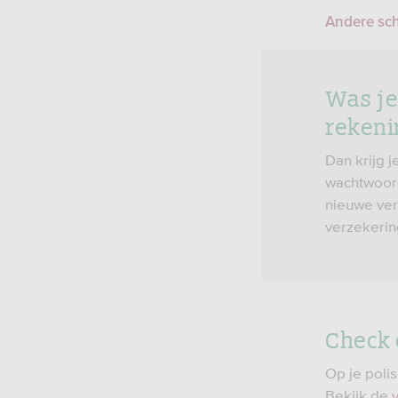
Andere sc
Was je 
rekeni
Dan krijg j
wachtwoord
nieuwe ver
verzekerin
Check 
Op je poli
Bekijk de