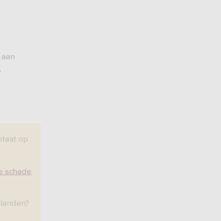
e aan
.
staat op
e schade
rlanden?