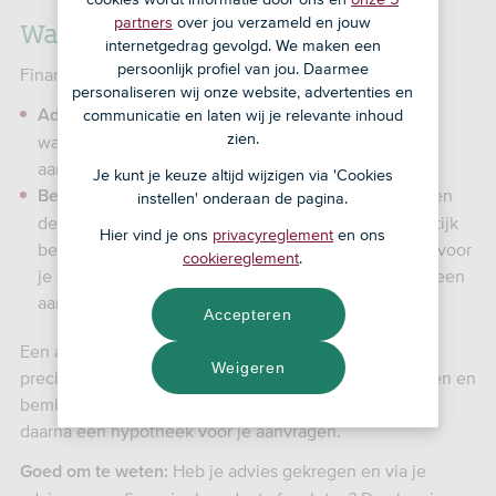
Wat doet een adviseur?
partners
over jou verzameld en jouw
internetgedrag gevolgd. We maken een
persoonlijk profiel van jou. Daarmee
Financieel adviseurs kunnen 2 dingen voor je doen:
personaliseren wij onze website, advertenties en
een adviseur maakt een advies voor je
Adviseren:
communicatie en laten wij je relevante inhoud
zien.
waarin staat welk financieel product van welke
aanbieder het beste bij jouw situatie en vraag past.
Je kunt je keuze altijd wijzigen via 'Cookies
een adviseur is de schakel tussen jou en
Bemiddelen:
instellen' onderaan de pagina.
de aanbieder van een financieel product. In de praktijk
Hier vind je ons
privacyreglement
en ons
betekent dat meestal dat een adviseur een product voor
cookiereglement
.
je aanvraagt. En ervoor zorgt dat jij een contract bij een
aanbieder van een financieel product kunt afsluiten.
Accepteren
Een adviseur legt je van tevoren altijd uit wat hij of zij
Weigeren
precies voor je gaat doen. Meestal kunnen ze adviseren en
bemiddelen. Bijvoorbeeld hypotheekadvies geven en
daarna een hypotheek voor je aanvragen.
Heb je advies gekregen en via je
Goed om te weten: