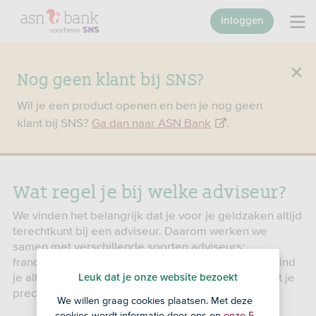
Inloggen
Nog geen klant bij SNS?
Wil je een product openen en ben je nog geen
klant bij SNS?
Ga dan naar ASN Bank
.
Wat regel je bij welke adviseur?
We vinden het belangrijk dat je voor je geldzaken altijd
terechtkunt bij een adviseur. Daarom werken we
samen met verschillende soorten adviseurs:
franchisenemers en onafhankelijke adviseurs. Zo vind
je altijd een adviseur bij jou in de buurt. Ontdek wat je
Leuk dat je onze website bezoekt
precies bij wie kunt regelen.
We willen graag cookies plaatsen. Met deze
cookies wordt informatie door ons en
onze 5