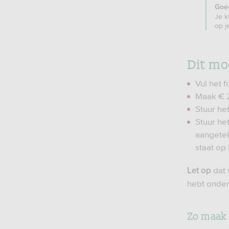
Goe
Je k
op j
Dit mo
Vul het f
Maak € 2
Stuur het
Stuur he
aangetek
staat op 
dat 
Let op
hebt onde
Zo maak 