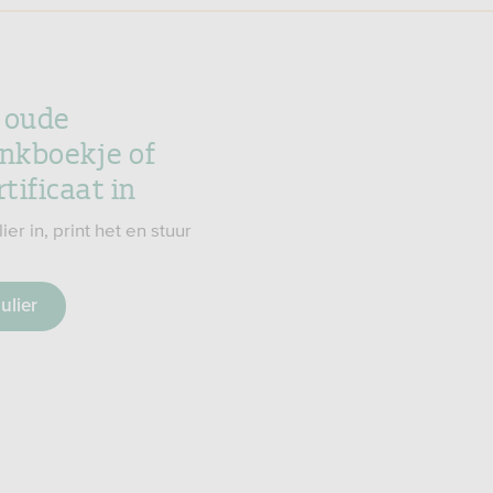
e oude
nkboekje of
tificaat in
ier in, print het en stuur
ulier