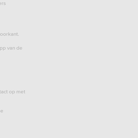
ers
voorkant.
app van de
tact op met
de