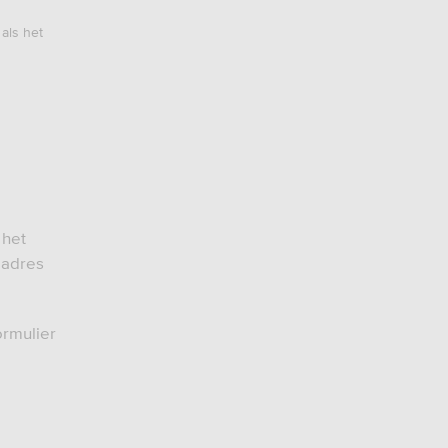
als het
 het
 adres
ormulier