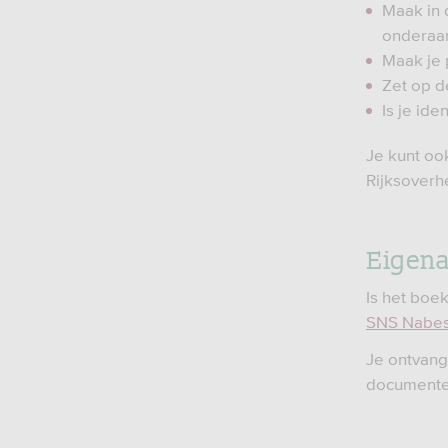
Maak in 
onderaa
Maak je 
Zet op d
Is je id
Je kunt oo
Rijksoverh
Eigena
Is het boe
SNS Nabe
Je ontvang
documente