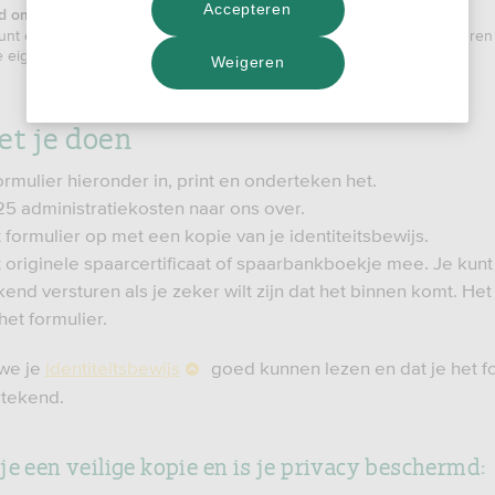
Accepteren
d om te weten
unt een spaarbankboekje of spaarcertificaat 'op naam' alleen verzilveren 
e eigen naam staat.
Weigeren
et je doen
ormulier hieronder in, print en onderteken het.
5 administratiekosten naar ons over.
 formulier op met een kopie van je identiteitsbewijs.
t originele spaarcertificaat of spaarbankboekje mee. Je kunt
end versturen als je zeker wilt zijn dat het binnen komt. Het
het formulier.
we je
identiteitsbewijs
goed kunnen lezen en dat je het f
rtekend.
je een veilige kopie en is je privacy beschermd: