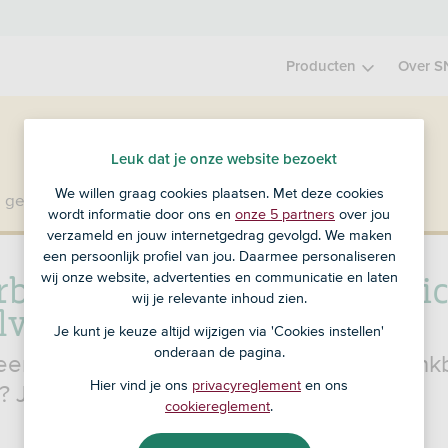
Producten
Over S
Leuk dat je onze website bezoekt
We willen graag cookies plaatsen. Met deze cookies
 geen klant bij SNS?
Ga dan naar ASN Bank
.
wordt informatie door ons en
onze 5 partners
over jou
verzameld en jouw internetgedrag gevolgd. We maken
een persoonlijk profiel van jou. Daarmee personaliseren
rbankboekje of spaarcertifi
wij onze website, advertenties en communicatie en laten
wij je relevante inhoud zien.
ilveren
Je kunt je keuze altijd wijzigen via 'Cookies instellen'
onderaan de pagina.
een oud spaarcertificaat of een spaarbank
Hier vind je ons
privacyreglement
en ons
? Je kunt het nog gewoon verzilveren.
cookiereglement
.