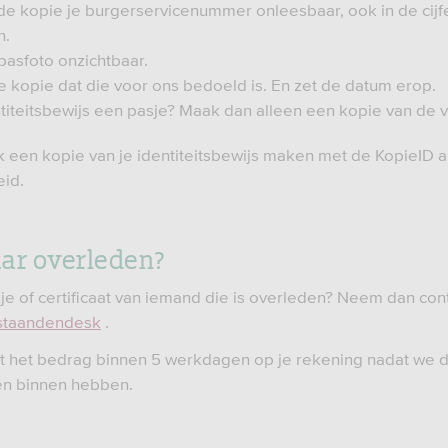
de kopie je burgerservicenummer onleesbaar, ook in de cijf
n.
pasfoto onzichtbaar.
e kopie dat die voor ons bedoeld is. En zet de datum erop.
entiteitsbewijs een pasje? Maak dan alleen een kopie van de 
k een kopie van je identiteitsbewijs maken met de KopieID 
eid.
ar overleden?
kje of certificaat van iemand die is overleden? Neem dan con
staandendesk
.
t het bedrag binnen 5 werkdagen op je rekening nadat we 
n binnen hebben.