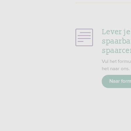
Lever j
spaarba
spaarcer
Vul het formul
het naar ons.
Naar form