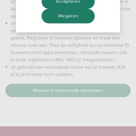
browsercode voor het laatst hebt gebruikt. Registreer in
Accepteren
dat geval je browser opnieuw en maak een nieuwe code
aan.
Weigeren
Je hebt de geschiedenis en cookies van je browser
gewist. Dan kan het zijn dat ook je browsercode is
gewist. Registreer je browser opnieuw en maak een
nieuwe code aan. Voor de veiligheid kun je maximaal 10
browsers en/of apps aanmelden. Verwijder daarom ook
je oude registratie in Mijn SNS bij ‘Inlogmiddelen’.
Je gebruikt een verouderde versie van je browser. Kijk
of je je browser kunt updaten.
Nieuwe browsercode aanmaken