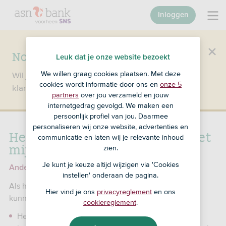
Inloggen
Nog geen klant bij SNS?
Leuk dat je onze website bezoekt
We willen graag cookies plaatsen. Met deze
Wil je een product openen en ben je nog geen
cookies wordt informatie door ons en
onze 5
klant bij SNS?
Ga dan naar ASN Bank
.
partners
over jou verzameld en jouw
internetgedrag gevolgd. We maken een
persoonlijk profiel van jou. Daarmee
personaliseren wij onze website, advertenties en
Het lukt niet om in te loggen met
communicatie en laten wij je relevante inhoud
mijn browsercode
zien.
Je kunt je keuze altijd wijzigen via 'Cookies
Andere problemen met je browsercode
instellen' onderaan de pagina.
Als het niet lukt om in te loggen met je browsercode,
Hier vind je ons
privacyreglement
en ons
kunnen er meerdere dingen aan de hand zijn:
cookiereglement
.
Het is langer dan 13 maanden geleden dat je je