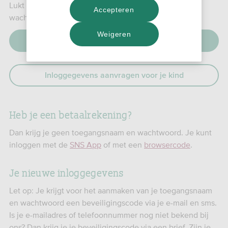
Lukt inloggen niet? Ben je je toegangsnaamnaam,
Accepteren
wachtwoord of allebei vergeten?
Weigeren
Inloggegevens aanvragen
Inloggegevens aanvragen voor je kind
Heb je een betaalrekening?
Dan krijg je geen toegangsnaam en wachtwoord. Je kunt
inloggen met de
SNS App
of met een
browsercode
.
Je nieuwe inloggegevens
Let op: Je krijgt voor het aanmaken van je toegangsnaam
en wachtwoord een beveiligingscode via je e-mail en sms.
Is je e-mailadres of telefoonnummer nog niet bekend bij
ons? Dan krijg je je beveiligingscode via een brief. Zijn je