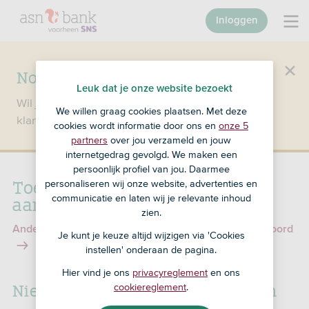
Inloggen
Nog geen klant bij SNS?
Leuk dat je onze website bezoekt
Wil je een product openen en ben je nog geen
We willen graag cookies plaatsen. Met deze
klant bij SNS?
Ga dan naar ASN Bank
.
cookies wordt informatie door ons en
onze 5
partners
over jou verzameld en jouw
internetgedrag gevolgd. We maken een
persoonlijk profiel van jou. Daarmee
Toegangsnaam of wachtwoord
personaliseren wij onze website, advertenties en
aanpassen
communicatie en laten wij je relevante inhoud
zien.
Andere problemen met je toegangsnaam en wachtwoord
Je kunt je keuze altijd wijzigen via 'Cookies
instellen' onderaan de pagina.
Hier vind je ons
privacyreglement
en ons
Nieuwe inloggegevens aanvragen
cookiereglement
.