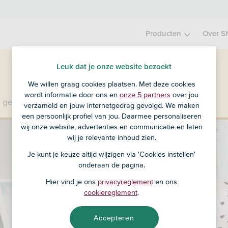
Producten
Over S
Leuk dat je onze website bezoekt
We willen graag cookies plaatsen. Met deze cookies
wordt informatie door ons en
onze 5 partners
over jou
 geen klant bij SNS?
Ga dan naar ASN Bank
.
verzameld en jouw internetgedrag gevolgd. We maken
een persoonlijk profiel van jou. Daarmee personaliseren
wij onze website, advertenties en communicatie en laten
wij je relevante inhoud zien.
Je kunt je keuze altijd wijzigen via 'Cookies instellen'
onderaan de pagina.
Hier vind je ons
privacyreglement
en ons
cookiereglement
.
Accepteren