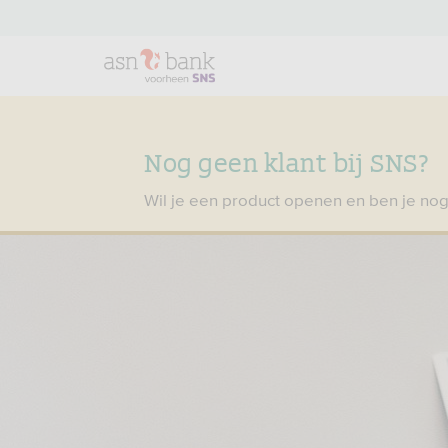
Nog geen klant bij SNS?
Wil je een product openen en ben je nog