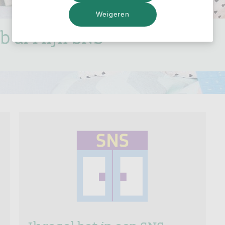
Weigeren
eb al Mijn SNS
Ik regel het in een SNS