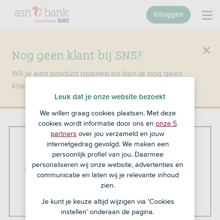
Inloggen
Nog geen klant bij SNS?
Wil je een product openen en ben je nog geen
klant bij SNS?
Ga dan naar ASN Bank
.
Leuk dat je onze website bezoekt
We willen graag cookies plaatsen. Met deze
cookies wordt informatie door ons en
onze 5
partners
over jou verzameld en jouw
internetgedrag gevolgd. We maken een
persoonlijk profiel van jou. Daarmee
personaliseren wij onze website, advertenties en
communicatie en laten wij je relevante inhoud
zien.
Je kunt je keuze altijd wijzigen via 'Cookies
instellen' onderaan de pagina.