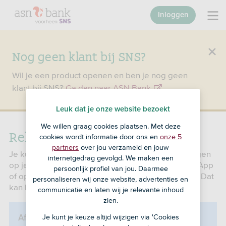
Inloggen
Nog geen klant bij SNS?
Wil je een product openen en ben je nog geen
klant bij SNS?
Ga dan naar ASN Bank
.
Leuk dat je onze website bezoekt
We willen graag cookies plaatsen. Met deze
Rekeningafschriften
cookies wordt informatie door ons en
onze 5
partners
over jou verzameld en jouw
Je kunt op verschillende manieren de overboekingen
internetgedrag gevolgd. We maken een
op je rekeningen bekijken. In Mijn SNS, in de SNS App
persoonlijk profiel van jou. Daarmee
of op een papieren afschrift. Wil je dat aanpassen? Dat
personaliseren wij onze website, advertenties en
kan hieronder.
communicatie en laten wij je relevante inhoud
zien.
Je kunt je keuze altijd wijzigen via 'Cookies
Afschrift van een opgeheven rekening