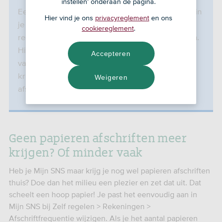
instellen' onderaan de pagina.
Een opgeheven rekening zie je niet meer terug in
Hier vind je ons
privacyreglement
en ons
je overzicht. Je vindt het in Mijn SNS bij Zelf
cookiereglement
.
regelen > Rekeningen > Opgeheven Rekeningen.
Hier kun je de afschriften downloaden. Kreeg je
Accepteren
van je rekening altijd afschriften per post? Dan
krijg je ook van de laatste periode gratis een
Weigeren
afschrift toegestuurd.
Geen papieren afschriften meer
krijgen? Of minder vaak
Heb je Mijn SNS maar krijg je nog wel papieren afschriften
thuis? Doe dan het milieu een plezier en zet dat uit. Dat
scheelt een hoop papier! Je past het eenvoudig aan in
Mijn SNS bij Zelf regelen > Rekeningen >
Afschriftfrequentie wijzigen. Als je het aantal papieren