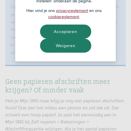
instellen' onderaan de pagina.
Een opgeheven rekening zie je niet meer terug in
Hier vind je ons
privacyreglement
en ons
je overzicht. Je vindt het in Mijn SNS bij Zelf
cookiereglement
.
regelen > Rekeningen > Opgeheven Rekeningen.
Hier kun je de afschriften downloaden. Kreeg je
Accepteren
van je rekening altijd afschriften per post? Dan
krijg je ook van de laatste periode gratis een
Weigeren
afschrift toegestuurd.
Geen papieren afschriften meer
krijgen? Of minder vaak
Heb je Mijn SNS maar krijg je nog wel papieren afschriften
thuis? Doe dan het milieu een plezier en zet dat uit. Dat
scheelt een hoop papier! Je past het eenvoudig aan in
Mijn SNS bij Zelf regelen > Rekeningen >
Afschriftfrequentie wijzigen. Als je het aantal papieren