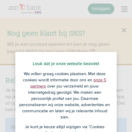
Inloggen
Nog geen klant bij SNS?
Wil je een product openen en ben je nog geen
klant bij SNS?
Ga dan naar ASN Bank
.
Leuk dat je onze website bezoekt
We willen graag cookies plaatsen. Met deze
Rekeningafschriften
cookies wordt informatie door ons en
onze 5
partners
over jou verzameld en jouw
Je kunt op verschillende manieren de overboekingen
internetgedrag gevolgd. We maken een
op je rekeningen bekijken. In Mijn SNS, in de SNS App
persoonlijk profiel van jou. Daarmee
of op een papieren afschrift. Wil je dat aanpassen? Dat
personaliseren wij onze website, advertenties en
kan hieronder.
communicatie en laten wij je relevante inhoud
zien.
Je kunt je keuze altijd wijzigen via 'Cookies
Afschrift van een opgeheven rekening