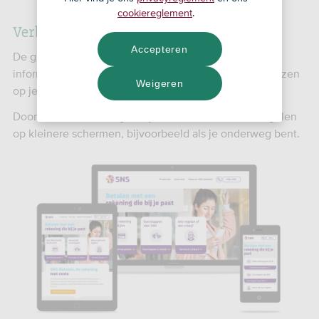
cookiereglement
.
Verbeteringen snsbank.nl/betalen
Accepteren
De grootste verbetering op de website is dat je de
informatie over betaalrekeningen nu makkelijk kunt lezen
Weigeren
op je telefoon of tablet.
Door deze verbetering kun je steeds meer zaken regelen
op kleinere schermen, bijvoorbeeld als je onderweg bent.