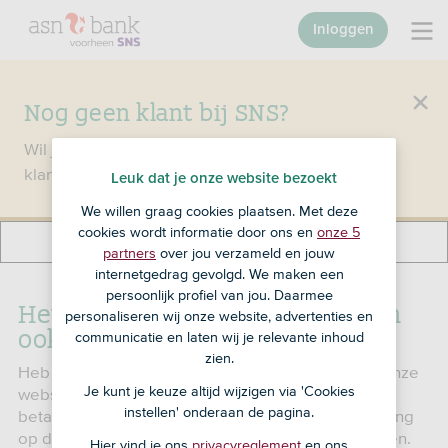
Inloggen
Nog geen klant bij SNS?
Wil je een product openen en ben je nog geen
klant bij SNS?
Ga dan naar ASN Bank
.
Leuk dat je onze website bezoekt
We willen graag cookies plaatsen. Met deze
cookies wordt informatie door ons en
onze 5
partners
over jou verzameld en jouw
internetgedrag gevolgd. We maken een
persoonlijk profiel van jou. Daarmee
Het deel over betaalrekeningen
personaliseren wij onze website, advertenties en
ook op nieuwe website
communicatie en laten wij je relevante inhoud
zien.
Heb je het al gezien? Alweer een groot deel van onze
Je kunt je keuze altijd wijzigen via 'Cookies
website is vernieuwd. Bijna alle informatie over
instellen' onderaan de pagina.
betaalrekeningen staat nu in een nieuwe vormgeving
op deze website. En er zijn nog meer verbeteringen.
Hier vind je ons
privacyreglement
en ons