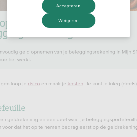
Accepteren
 opnemen van je
Weigeren
ggings­rekening
envoudig geld opnemen van je beleggingsrekening in Mijn S
 hoe het werkt.
gen loop je
risico
en maak je
kosten
. Je kunt je inleg (deels
feuille
en geldrekening en een deel waar je beleggingsportefeuille
 voor dat het op te nemen bedrag eerst op de geldrekening 