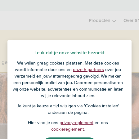
Producten
Over S
Leuk dat je onze website bezoekt
 geen klant bij SNS?
Ga dan naar ASN Bank
.
We willen graag cookies plaatsen. Met deze cookies
wordt informatie door ons en
onze 5 partners
over jou
verzameld en jouw internetgedrag gevolgd. We maken
een persoonlijk profiel van jou. Daarmee personaliseren
wij onze website, advertenties en communicatie en laten
wij je relevante inhoud zien.
Je kunt je keuze altijd wijzigen via 'Cookies instellen'
onderaan de pagina.
Hier vind je ons
privacyreglement
en ons
cookiereglement
.