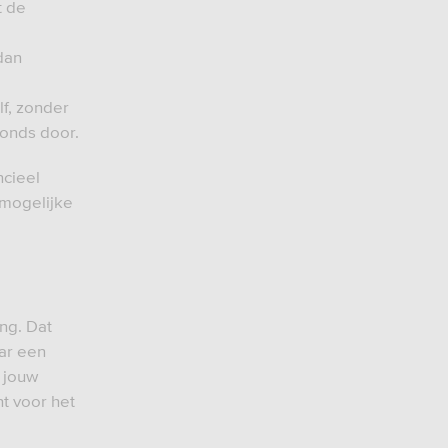
t de
dan
lf, zonder
fonds door.
ncieel
 mogelijke
ng. Dat
ar een
 jouw
t voor het