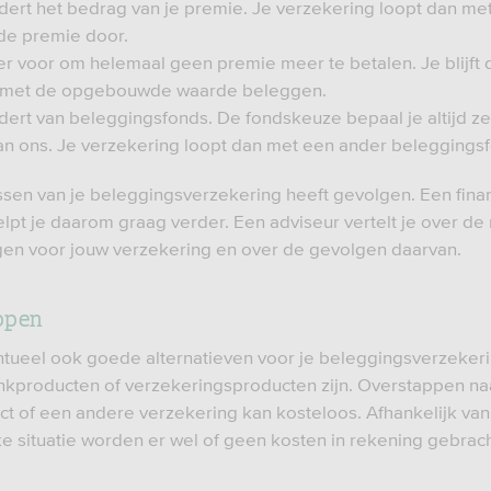
dert het bedrag van je premie. Je verzekering loopt dan me
de premie door.
 er voor om helemaal geen premie meer te betalen. Je blijft 
met de opgebouwde waarde beleggen.
dert van beleggingsfonds. De fondskeuze bepaal je altijd ze
an ons. Je verzekering loopt dan met een ander beleggings
sen van je beleggingsverzekering heeft gevolgen. Een fina
elpt je daarom graag verder. Een adviseur vertelt je over de
en voor jouw verzekering en over de gevolgen daarvan.
ppen
entueel ook goede alternatieven voor je beleggingsverzekeri
kproducten of verzekeringsproducten zijn. Overstappen na
t of een andere verzekering kan kosteloos. Afhankelijk van
ke situatie worden er wel of geen kosten in rekening gebrach