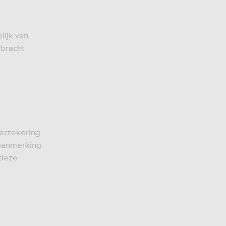
lijk van
ebracht
verzekering
 aanmerking
 deze