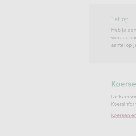
Let op
Heb je een
worden aan
aantal op 
Koers
De koersen
Koersinfor
Koersen e