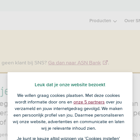
Producten
Over S
 geen klant bij SNS?
Ga dan naar ASN Bank
.
 je beleggingsverzekering
Leuk dat je onze website bezoekt
We willen graag cookies plaatsen. Met deze cookies
eggingsverzekering is een combinatie van
wordt informatie door ons en
onze 5 partners
over jou
verzameld en jouw internetgedrag gevolgd. We maken
erzekering en een belegging. Je betaalt p
een persoonlijk profiel van jou. Daarmee personaliseren
of eenmalig een koopsom.
wij onze website, advertenties en communicatie en laten
wij je relevante inhoud zien.
gen loop je
risico
en maak je
kosten
. Je kunt je inleg (deels)
Je kunt je keuze altijd wijzigen via 'Cookies instellen'