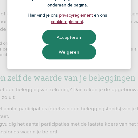
onderaan de pagina.
of koopsom wordt belegd in een beleggingsfonds. Daaraan 
Hier vind je ons
privacyreglement
en ons
erbonden. Je weet van tevoren niet hoeveel je beleggingen wa
cookiereglement
.
nde van de looptijd van de verzekering.
Accepteren
d om te weten
 beleggingsverzekering kun je niet meer afsluiten. Deze informatie is al
Weigeren
eld om je te informeren.
n zelf de waarde van je beleggingen
met een beleggingsverzekering? Dan reken je de opgebou
 zo uit:
 aantal participaties (deel van een beleggingsfonds) van je 
aat.
vuldig het aantal participaties met de laatste koers van het
gsfonds waarin je belegt.