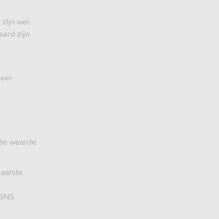
zijn wel
ard zijn
leen
wde waarde
laatste
 SNS