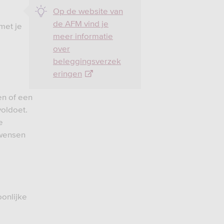
Op de website van
de AFM vind je
met je
meer informatie
over
beleggingsverzek
eringen
en of een
voldoet.
e
 wensen
oonlijke