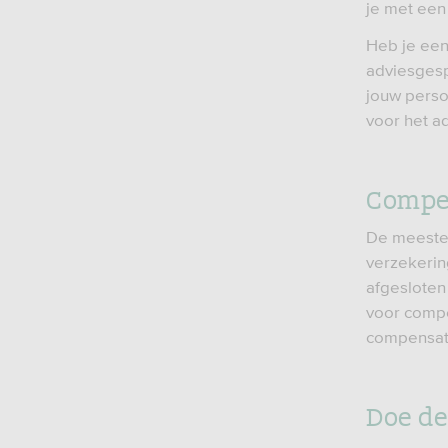
je met een
Heb je een
adviesgesp
jouw perso
voor het ad
Compe
De meeste 
verzekerin
afgesloten
voor compe
compensati
Doe de