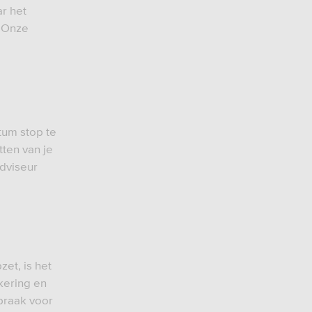
r het
. Onze
tum stop te
ten van je
adviseur
et, is het
kering en
praak voor