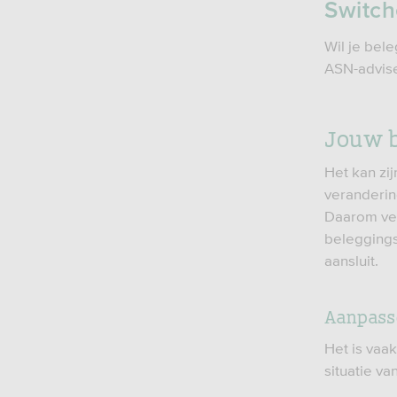
Switch
Wil je bel
ASN-advise
Jouw b
Het kan zi
verandering
Daarom ver
beleggingsv
aansluit.
Aanpass
Het is vaa
situatie va