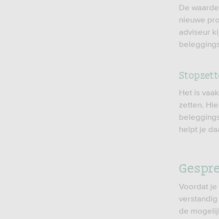
De waarde 
nieuwe pro
adviseur k
beleggings
Stopzet
Het is vaa
zetten. Hi
beleggings
helpt je d
Gespre
Voordat je
verstandig
de mogelij