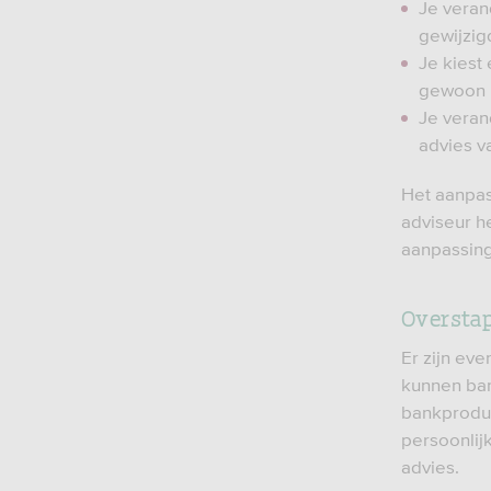
Je veran
gewijzig
Je kiest
gewoon 
Je veran
advies v
Het aanpas
adviseur h
aanpassing
Oversta
Er zijn ev
kunnen ban
bankproduc
persoonlij
advies.