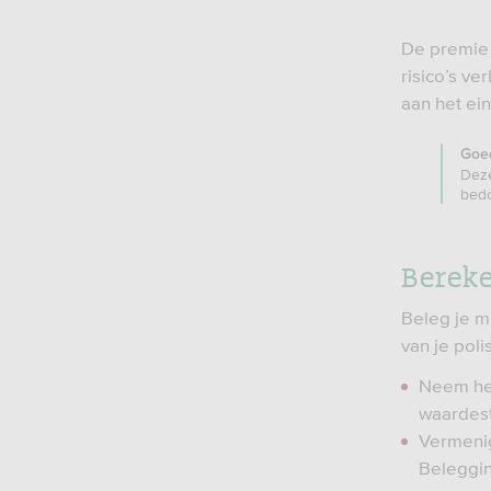
De premie 
risico’s v
aan het ei
Goe
Deze
bedo
Bereke
Beleg je 
van je polis
Neem het
waardest
Vermenig
Beleggin