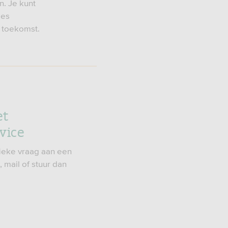
. Je kunt
ies
e toekomst.
et
vice
ieke vraag aan een
mail of stuur dan