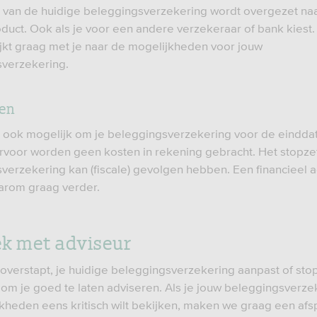
van de huidige beleggingsverzekering wordt overgezet naa
duct. Ook als je voor een andere verzekeraar of bank kiest
ijkt graag met je naar de mogelijkheden voor jouw
verzekering.
ten
k ook mogelijk om je beleggingsverzekering voor de eindda
ervoor worden geen kosten in rekening gebracht. Het stopzet
verzekering kan (fiscale) gevolgen hebben. Een financieel 
aarom graag verder.
k met adviseur
 overstapt, je huidige beleggingsverzekering aanpast of stopz
 om je goed te laten adviseren. Als je jouw beleggingsverze
kheden eens kritisch wilt bekijken, maken we graag een afs