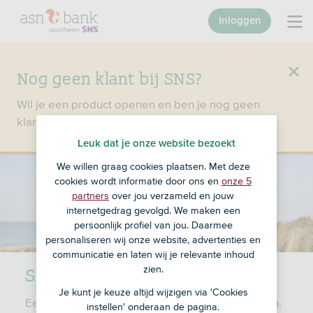
Inloggen
Nog geen klant bij SNS?
Wil je een product openen en ben je nog geen
klant bij SNS?
Ga dan naar ASN Bank
.
Leuk dat je onze website bezoekt
We willen graag cookies plaatsen. Met deze
cookies wordt informatie door ons en
onze 5
partners
over jou verzameld en jouw
internetgedrag gevolgd. We maken een
persoonlijk profiel van jou. Daarmee
personaliseren wij onze website, advertenties en
communicatie en laten wij je relevante inhoud
SNS On­ge­val­len­ver­ze­ke­ring
zien.
Je kunt je keuze altijd wijzigen via 'Cookies
Een ernstig ongeluk kan grote gevolgen hebben.
instellen' onderaan de pagina.