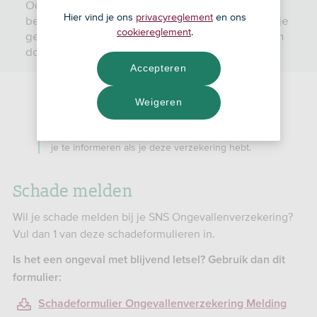
Ook financieel. Met de ongevallenverzekering
Hier vind je ons
privacyreglement
en ons
beperk je de financiële gevolgen voor jezelf en je
cookiereglement
.
gezinsleden bij blijvende invaliditeit of overlijden
door een ongeval.
Accepteren
Weigeren
: Deze verzekering kun je niet
Goed om te weten
meer aanvragen. Deze pagina is alleen bedoeld om
je te informeren als je deze verzekering hebt.
Schade melden
Wil je schade melden bij je SNS Ongevallenverzekering?
Vul dan 1 van deze schadeformulieren in.
Is het een ongeval met blijvend letsel? Gebruik dan dit
formulier:
Schadeformulier Ongevallenverzekering Melding