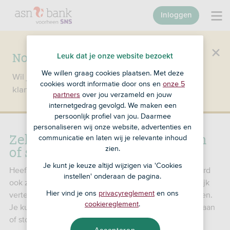
Inloggen
Nog geen klant bij SNS?
Leuk dat je onze website bezoekt
We willen graag cookies plaatsen. Met deze
Wil je een product openen en ben je nog geen
cookies wordt informatie door ons en
onze 5
klant bij SNS?
Ga dan naar ASN Bank
.
partners
over jou verzameld en jouw
internetgedrag gevolgd. We maken een
persoonlijk profiel van jou. Daarmee
personaliseren wij onze website, advertenties en
Zelfstandig bankieren toestaan
communicatie en laten wij je relevante inhoud
of stoppen
zien.
Je kunt je keuze altijd wijzigen via 'Cookies
Heeft je kind een betaalrekening? Dan mag ie standaard
instellen' onderaan de pagina.
ook zelf geld pinnen en betalen. Jij bepaalt als wettelijk
Hier vind je ons
privacyreglement
en ons
vertegenwoordiger of je kind zelfstandig mag bankieren.
cookiereglement
.
Je kunt met dit formulier het zelfstandig gebruik toestaan
of stoppen.
Accepteren