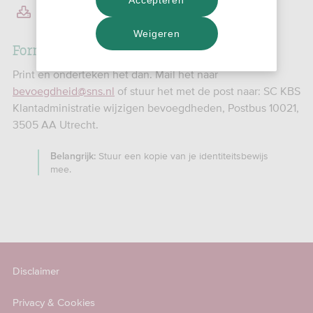
Wijzigen Zelfstandig gebruik (pdf)
509,51 KB
Weigeren
Formulier ingevuld?
Print en onderteken het dan. Mail het naar
bevoegdheid@sns.nl
of stuur het met de post naar: SC KBS
Klantadministratie wijzigen bevoegdheden, Postbus 10021,
3505 AA Utrecht.
Stuur een kopie van je identiteitsbewijs
Belangrijk:
mee.
Disclaimer
Privacy & Cookies