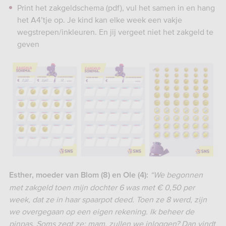
Print het zakgeldschema (pdf), vul het samen in en hang
het A4’tje op. Je kind kan elke week een vakje
wegstrepen/inkleuren. En jij vergeet niet het zakgeld te
geven
2023_256_SNS_Zakgeldschema_HR.pdf
“We begonnen
Esther, moeder van Blom (8) en Ole (4):
met zakgeld toen mijn dochter 6 was met € 0,50 per
week, dat ze in haar spaarpot deed. Toen ze 8 werd, zijn
we overgegaan op een eigen rekening. Ik beheer de
pinpas. Soms zegt ze: mam, zullen we inloggen? Dan vindt