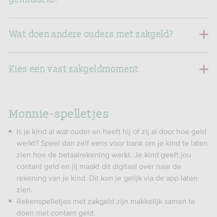
Wat doen andere ouders met zakgeld?
Kies een vast zakgeldmoment
Monnie-spelletjes
Is je kind al wat ouder en heeft hij of zij al door hoe geld
werkt? Speel dan zelf eens voor bank om je kind te laten
zien hoe de betaalrekening werkt. Je kind geeft jou
contant geld en jij maakt dit digitaal over naar de
rekening van je kind. Dit kun je gelijk via de app laten
zien.
Rekenspelletjes met zakgeld zijn makkelijk samen te
doen met contant geld.