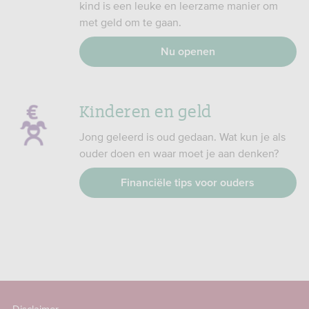
kind is een leuke en leerzame manier om
met geld om te gaan.
Nu openen
Kinderen en geld
Jong geleerd is oud gedaan. Wat kun je als
ouder doen en waar moet je aan denken?
Financiële tips voor ouders
Disclaimer