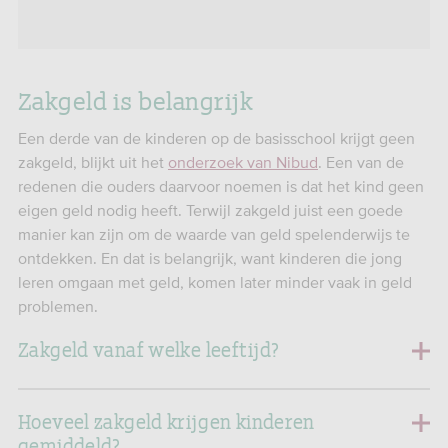
Zakgeld is belangrijk
Een derde van de kinderen op de basisschool krijgt geen
zakgeld, blijkt uit het
onderzoek van Nibud
. Een van de
redenen die ouders daarvoor noemen is dat het kind geen
eigen geld nodig heeft. Terwijl zakgeld juist een goede
manier kan zijn om de waarde van geld spelenderwijs te
ontdekken. En dat is belangrijk, want kinderen die jong
leren omgaan met geld, komen later minder vaak in geld
problemen.
Zakgeld vanaf welke leeftijd?
Hoeveel zakgeld krijgen kinderen
gemiddeld?