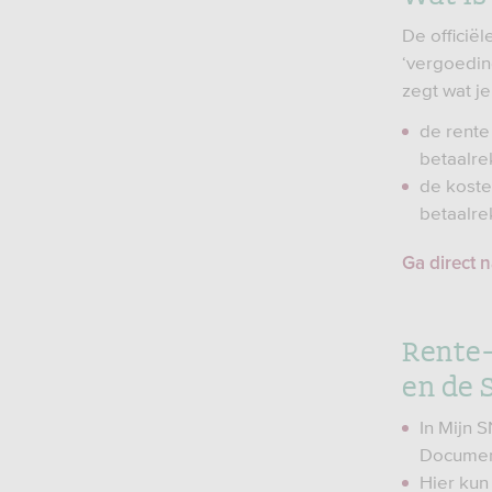
De officiël
‘vergoedin
zegt wat je
de rente
betaalre
de koste
betaalre
Ga direct 
Rente-
en de 
In Mijn 
Documen
Hier kun