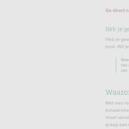
Ga direct 
Heb je g
Heb je gee
post. Wil 
Goe
Het 
dan 
Waarom
Met een re
betaalreken
moet vanui
graag aan