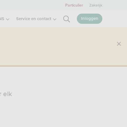
Zakelijk
Particulier
Inloggen
NS
Service en contact
r elk