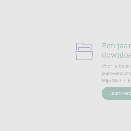
Een jaa
downlo
Voor je belas
jaaroverzicht
Mijn SNS of kr
Jaaroverz