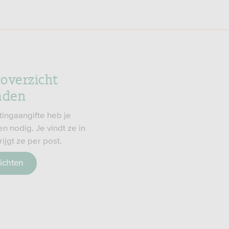
roverzicht
aden
tingaangifte heb je
en nodig. Je vindt ze in
ijgt ze per post.
ichten