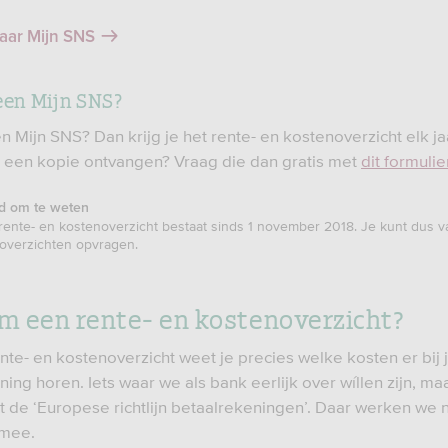
naar Mijn SNS
een Mijn SNS?
n Mijn SNS? Dan krijg je het rente- en kostenoverzicht elk j
je een kopie ontvangen? Vraag die dan gratis met
dit formulie
d om te weten
rente- en kostenoverzicht bestaat sinds 1 november 2018. Je kunt dus v
overzichten opvragen.
 een rente- en kostenoverzicht?
nte- en kostenoverzicht weet je precies welke kosten er bij 
ing horen. Iets waar we als bank eerlijk over wíllen zijn, ma
t de ‘Europese richtlijn betaalrekeningen’. Daar werken we n
 mee.