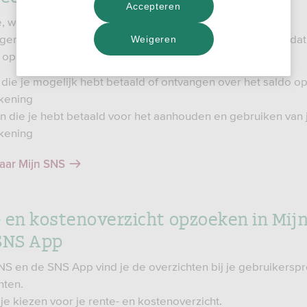
Accepteren
e, wettelijk voorgeschreven naam van dit overzicht is
genstaat’. Wij noemen het ‘rente- en kostenoverzicht’ omdat 
Weigeren
 op dit overzicht vindt:
 die je mogelijk hebt betaald of ontvangen over het saldo op
kening
n die je hebt betaald voor het aanhouden en gebruiken van 
kening
naar Mijn SNS
 en kostenoverzicht opzoeken in Mij
SNS App
SNS en de SNS App vind je de overzichten bij je gebruikerspro
ten.
 je kiezen voor je rente- en kostenoverzicht.