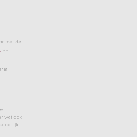
aar met de
r
op.
anaf
je
ar wat ook
atuurlijk