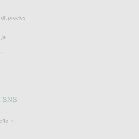
dit precies
 je
je
n SNS
fiel >