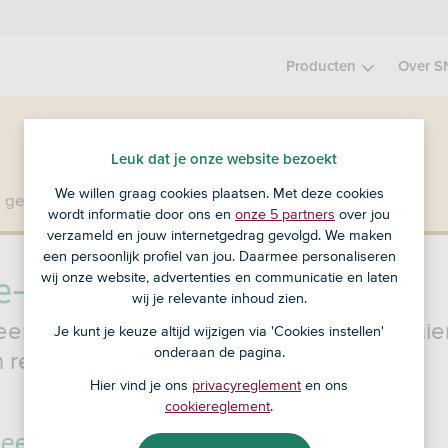
Producten
Over S
Leuk dat je onze website bezoekt
We willen graag cookies plaatsen. Met deze cookies
 geen klant bij SNS?
Ga dan naar ASN Bank
.
wordt informatie door ons en
onze 5 partners
over jou
verzameld en jouw internetgedrag gevolgd. We maken
een persoonlijk profiel van jou. Daarmee personaliseren
e- en kostenoverzicht
wij onze website, advertenties en communicatie en laten
wij je relevante inhoud zien.
en betaalrekening bij ons? Dan krijg je hie
Je kunt je keuze altijd wijzigen via 'Cookies instellen'
onderaan de pagina.
n rente- en kostenoverzicht van.
Hier vind je ons
privacyreglement
en ons
cookiereglement
.
 een rente- en kostenoverzicht