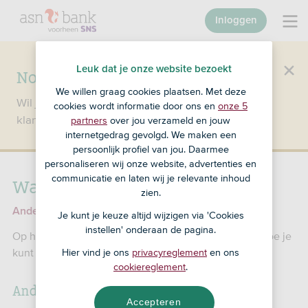
Inloggen
Leuk dat je onze website bezoekt
Nog geen klant bij SNS?
We willen graag cookies plaatsen. Met deze
Wil je een product openen en ben je nog geen
cookies wordt informatie door ons en
onze 5
klant bij SNS?
Ga dan naar ASN Bank
.
partners
over jou verzameld en jouw
internetgedrag gevolgd. We maken een
persoonlijk profiel van jou. Daarmee
personaliseren wij onze website, advertenties en
Waar staat de QR-code?
communicatie en laten wij je relevante inhoud
zien.
Andere problemen met je QR-code
Je kunt je keuze altijd wijzigen via 'Cookies
instellen' onderaan de pagina.
Op het inlogscherm van Mijn SNS staan 3 manieren hoe je
kunt inloggen. Kies voor QR-code.
Hier vind je ons
privacyreglement
en ons
cookiereglement
.
Anders inloggen
Accepteren