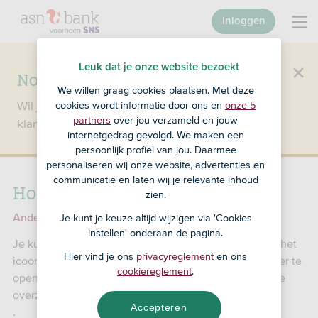
Inloggen
Leuk dat je onze website bezoekt
Nog geen klant bij SNS?
We willen graag cookies plaatsen. Met deze
Wil je een product openen en ben je nog geen
cookies wordt informatie door ons en
onze 5
partners
over jou verzameld en jouw
klant bij SNS?
Ga dan naar ASN Bank
.
internetgedrag gevolgd. We maken een
persoonlijk profiel van jou. Daarmee
personaliseren wij onze website, advertenties en
communicatie en laten wij je relevante inhoud
Hoe scan ik de QR-code?
zien.
Andere problemen met je QR-code
Je kunt je keuze altijd wijzigen via 'Cookies
instellen' onderaan de pagina.
Je kunt de QR-code scannen met de SNS App. Tik op het
Hier vind je ons
privacyreglement
en ons
icoontje van de QR-code rechts bovenin om de scanner te
cookiereglement
.
openen. Je vindt het icoontje op het inlogscherm en je
overzicht.
Accepteren
.