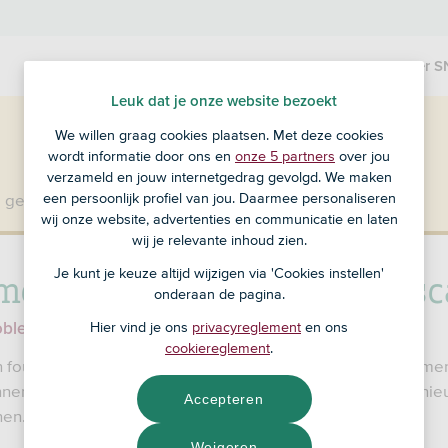
Producten
Over S
Leuk dat je onze website bezoekt
We willen graag cookies plaatsen. Met deze cookies
wordt informatie door ons en
onze 5 partners
over jou
verzameld en jouw internetgedrag gevolgd. We maken
een persoonlijk profiel van jou. Daarmee personaliseren
 geen klant bij SNS?
Ga dan naar ASN Bank
.
wij onze website, advertenties en communicatie en laten
wij je relevante inhoud zien.
melding als je de QR-code s
Je kunt je keuze altijd wijzigen via 'Cookies instellen'
onderaan de pagina.
Hier vind je ons
privacyreglement
en ons
oblemen met je QR-code
cookiereglement
.
en foutmelding als je de QR-code wilt scannen? Dat kan kome
nnen te lang hebt gewacht met ondertekenen. Je kunt opni
Accepteren
nen.
Weigeren