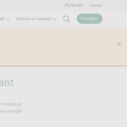
Zakelijk
Particulier
Inloggen
NS
Service en contact
cant
n omdat je
euw een QR-