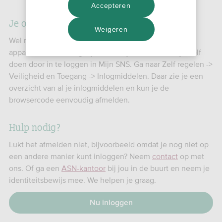
Accepteren
Je oude browsercode zelf afmelden
Weigeren
Wel raden we aan om de browsercode van je gestolen
apparaat zo snel mogelijk te verwijderen. Dit kun je zelf
doen door in te loggen in Mijn SNS. Ga naar Zelf regelen ->
Veiligheid en Toegang -> Inlogmiddelen. Daar zie je een
overzicht van al je inlogmiddelen en kun je de
browsercode eenvoudig afmelden.
Hulp nodig?
Lukt het afmelden niet, bijvoorbeeld omdat je nog niet op
een andere manier kunt inloggen? Neem
contact
op met
ons. Of ga een
ASN-kantoor
bij jou in de buurt en neem je
identiteitsbewijs mee. We helpen je graag.
Nu inloggen