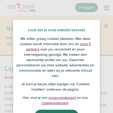
Inloggen
Nog geen klant bij SNS?
Leuk dat je onze website bezoekt
Wil je een product openen en ben je nog geen
We willen graag cookies plaatsen. Met deze
klant bij SNS?
Ga dan naar ASN Bank
.
cookies wordt informatie door ons en
onze 5
partners
over jou verzameld en jouw
internetgedrag gevolgd. We maken een
persoonlijk profiel van jou. Daarmee
personaliseren wij onze website, advertenties en
Laptop, pc of tablet gestolen
communicatie en laten wij je relevante inhoud
zien.
Andere problemen met je browsercode
Je kunt je keuze altijd wijzigen via 'Cookies
Is de laptop, pc of tablet waarop je inlogt met je
instellen' onderaan de pagina.
browsercode gestolen? Wat vervelend. Gelukkig hoef je je
Hier vind je ons
privacyreglement
en ons
niet meteen zorgen te maken dat de dief nu met jouw
cookiereglement
.
browsercode inlogt. Zolang diegene jouw 5-cijferige code
niet kent, kan hij namelijk niet inloggen.