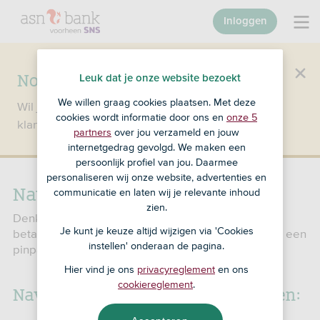
Inloggen
Nog geen klant bij SNS?
Leuk dat je onze website bezoekt
We willen graag cookies plaatsen. Met deze
Wil je een product openen en ben je nog geen
cookies wordt informatie door ons en
onze 5
klant bij SNS?
Ga dan naar ASN Bank
.
partners
over jou verzameld en jouw
internetgedrag gevolgd. We maken een
persoonlijk profiel van jou. Daarmee
personaliseren wij onze website, advertenties en
Navragen
communicatie en laten wij je relevante inhoud
zien.
Denk je dat er iets niet goed is gegaan met een
Je kunt je keuze altijd wijzigen via 'Cookies
betaling of overboeking? Of heb je een vraag over een
instellen' onderaan de pagina.
pinpastransactie of incasso? Laat het ons weten.
Hier vind je ons
privacyreglement
en ons
cookiereglement
.
Navraag doen kun je op 2 manieren: