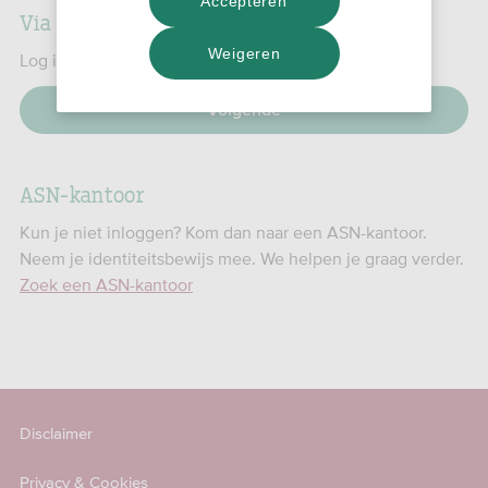
Accepteren
Via de website
Weigeren
Log in op de volgende stap.
Volgende
ASN-kantoor
Kun je niet inloggen? Kom dan naar een ASN-kantoor.
Neem je identiteitsbewijs mee. We helpen je graag verder.
Zoek een ASN-kantoor
Disclaimer
Privacy & Cookies