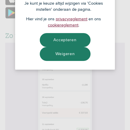
Je kunt je keuze altijd wijzigen via 'Cookies
instellen' onderaan de pagina.
https://play.google.com/store/apps/details?
id=nl.devolksbank.sns.bankieren
Hier vind je ons
privacyreglement
en ons
cookiereglement
.
Zo werkt Kijk vooruit
Accepteren
Weigeren