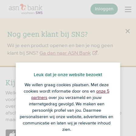
Inloggen
Nog geen klant bij SNS?
Wil je een product openen en ben je nog geen
klant bij SNS?
Ga dan naar ASN Bank
.
Leuk dat je onze website bezoekt
Kijk vooruit op je rekening
We willen graag cookies plaatsen. Met deze
cookies wordt informatie door ons en
onze 5
Welke inkomsten en uitgaven komen eraan? In Kijk
partners
over jou verzameld en jouw
vooruit in de nieuwe SNS App zie je de ingeplande
internetgedrag gevolgd. We maken een
overboekingen, incasso’s en voorspelde bij- en
persoonlijk profiel van jou. Daarmee
afschrijvingen. Zo weet je beter wat je de komende
personaliseren wij onze website, advertenties en
maand kunt verwachten en hoeveel je overhoudt.
communicatie en laten wij je relevante inhoud
zien.
https://apps.apple.com/nl/app/sns/id1585670233