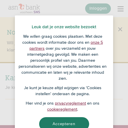
Inloggen
Leuk dat je onze website bezoekt
Nog geen klant bij SNS?
We willen graag cookies plaatsen. Met deze
Wil je een product openen en ben je nog geen
cookies wordt informatie door ons en
onze 5
partners
over jou verzameld en jouw
klant bij SNS?
Ga dan naar ASN Bank
.
internetgedrag gevolgd. We maken een
persoonlijk profiel van jou. Daarmee
personaliseren wij onze website, advertenties en
communicatie en laten wij je relevante inhoud
Kan ik een kluis huren bij SNS?
zien.
Je kunt bij SNS geen kluis huren.
Je kunt je keuze altijd wijzigen via 'Cookies
instellen' onderaan de pagina.
Hier vind je ons
privacyreglement
en ons
cookiereglement
.
Accepteren