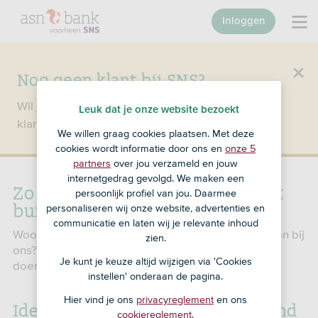
Inloggen
Nog geen klant bij SNS?
Wil je een product openen en ben je nog geen
Leuk dat je onze website bezoekt
klant bij SNS?
Ga dan naar ASN Bank
.
We willen graag cookies plaatsen. Met deze
cookies wordt informatie door ons en
onze 5
partners
over jou verzameld en jouw
internetgedrag gevolgd. We maken een
Zo identificeer je je als je in het
persoonlijk profiel van jou. Daarmee
buitenland woont
personaliseren wij onze website, advertenties en
communicatie en laten wij je relevante inhoud
Woon je in het buitenland en moet je je identificeren bij
zien.
ons? Dan zijn er verschillende manieren om dat te
Je kunt je keuze altijd wijzigen via 'Cookies
doen.
instellen' onderaan de pagina.
Hier vind je ons
privacyreglement
en ons
Identificeren vanuit het buitenland
cookiereglement
.