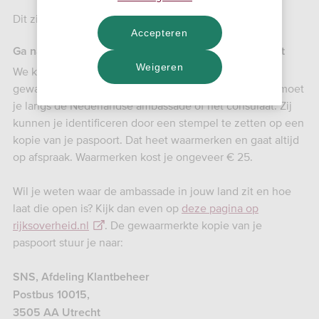
Dit zijn de mogelijkheden:
Accepteren
Ga naar de Nederlandse ambassade of het consulaat
Weigeren
We kunnen je ook identificeren als je ons een
gewaarmerkte kopie van je paspoort stuurt. Daarvoor moet
je langs de Nederlandse ambassade of het consulaat. Zij
kunnen je identificeren door een stempel te zetten op een
kopie van je paspoort. Dat heet waarmerken en gaat altijd
op afspraak. Waarmerken kost je ongeveer € 25.
Wil je weten waar de ambassade in jouw land zit en hoe
laat die open is? Kijk dan even op
deze pagina op
rijksoverheid.nl
. De gewaarmerkte kopie van je
paspoort stuur je naar:
SNS, Afdeling Klantbeheer
Postbus 10015,
3505 AA Utrecht