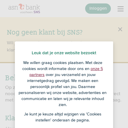
Inloggen
Nog geen klant bij SNS?
Wil je een product openen en ben je nog geen
klant bij SNS?
Ga dan naar ASN Bank
.
Leuk dat je onze website bezoekt
We willen graag cookies plaatsen. Met deze
cookies wordt informatie door ons en
onze 5
Bellen met SNS
partners
over jou verzameld en jouw
internetgedrag gevolgd. We maken een
persoonlijk profiel van jou. Daarmee
Op zoek naar een telefoonnummer of een
personaliseren wij onze website, advertenties en
noodnummer? Of heb je een andere vraag? Bel direct
communicatie en laten wij je relevante inhoud
met de afdeling die je nodig hebt. We helpen je graag.
zien.
Je kunt je keuze altijd wijzigen via 'Cookies
Klantenservice
instellen' onderaan de pagina.