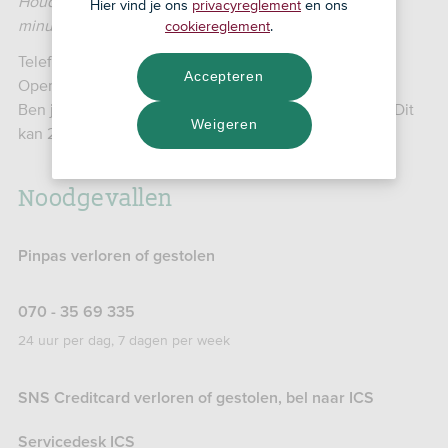
Houd rekening met een wachttijd van ongeveer 10
Hier vind je ons
privacyreglement
en ons
minuten.
cookiereglement
.
Telefoonnummer: 070 - 35 69 335
Accepteren
Openingstijden: op werkdagen van 8.30 tot 17.30 uur.
Ben je opgelicht? Of twijfel je? Bel de klantenservice. Dit
Weigeren
kan 24/7.
Noodgevallen
Pinpas verloren of gestolen
070 - 35 69 335
24 uur per dag, 7 dagen per week
SNS Creditcard verloren of gestolen, bel naar ICS
Servicedesk ICS