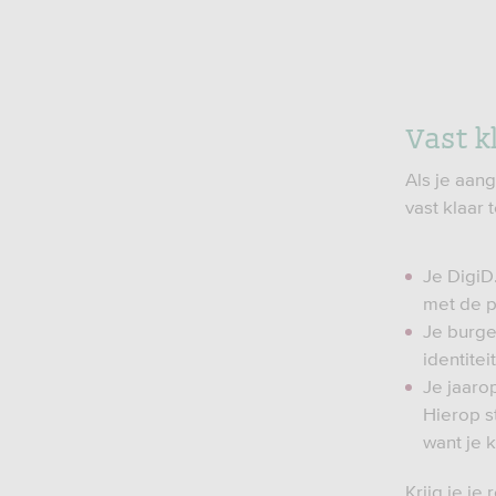
Vast k
Als je aan
vast klaar 
Je DigiD
met de p
Je burge
identitei
Je jaarop
Hierop st
want je k
Krijg je je