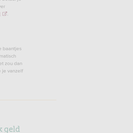
ver
l
.
re baantjes
omatisch
Het zou dan
 je vanzelf
k geld