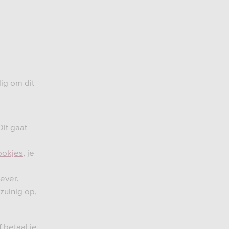
ig om dit
it gaat
ookjes
, je
gever.
 zuinig op,
 betaal je