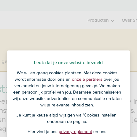
Producten
Over S
 geen klant bij SNS?
Ga dan naar ASN Bank
.
Leuk dat je onze website bezoekt
We willen graag cookies plaatsen. Met deze cookies
wordt informatie door ons en
onze 5 partners
over jou
sting terugvragen
verzameld en jouw internetgedrag gevolgd. We maken
een persoonlijk profiel van jou. Daarmee personaliseren
wij onze website, advertenties en communicatie en laten
 een bijbaantje of vakantiewerk? En ben je i
wij je relevante inhoud zien.
st? Dan betaal je belasting over je salaris.
Je kunt je keuze altijd wijzigen via 'Cookies instellen'
n betalen vaak te veel belasting. Dit kun j
onderaan de pagina.
agen bij de Belastingdienst.
Hier vind je ons
privacyreglement
en ons