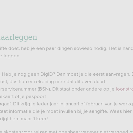
laarleggen
gifte doet, heb je een paar dingen sowieso nodig. Het is hand
te leggen.
. Heb je nog geen DigiD? Dan moet je die eerst aanvragen. D
ost, dus hou er rekening mee dat dit even duurt.
rservicenummer (BSN). Dit staat onder andere op je
loonstr
tskaart of je paspoort
gaaf. Dit krijg je ieder jaar in januari of februari van je werk
aat informatie die je moet invullen bij je aangifte. Wees hier
rijgt hem maar 1 keer!
 reiskosten voor reizen met openbaar vervoer niet vergoed of