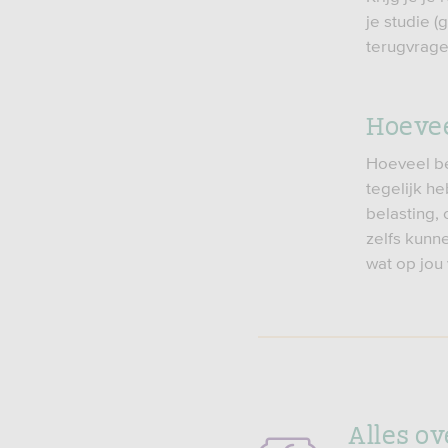
je studie (
terugvrage
Hoevee
Hoeveel bel
tegelijk he
belasting, 
zelfs kunne
wat op jou 
Alles ov