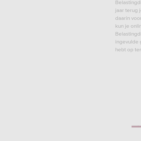
Belastingd
jaar terug
daarin voo
kun je onl
Belastingdi
ingevulde 
hebt op te