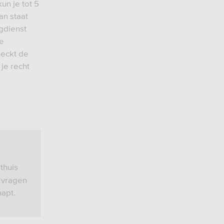
un je tot 5
an staat
gdienst
De
heckt de
je recht
thuis
p vragen
napt.