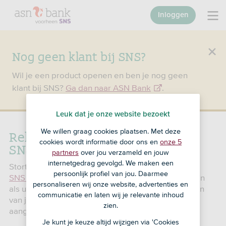
Inloggen
Nog geen klant bij SNS?
Wil je een product openen en ben je nog geen
klant bij SNS?
Ga dan naar ASN Bank
.
Leuk dat je onze website bezoekt
Rekenvoorbeeld van
We willen graag cookies plaatsen. Met deze
cookies wordt informatie door ons en
onze 5
SNS Lijfrente
partners
over jou verzameld en jouw
internetgedrag gevolgd. We maken een
Stort je je jaar- en/of reserveringsruimte op
persoonlijk profiel van jou. Daarmee
SNS Lijfrente
? Dan mag je deze onder voorwaarden
personaliseren wij onze website, advertenties en
als uitgaven voor inkomensvoorzieningen aftrekken
communicatie en laten wij je relevante inhoud
van je inkomen uit werk en woning in box 1 in de
zien.
aangifte inkomstenbelasting.
Je kunt je keuze altijd wijzigen via 'Cookies