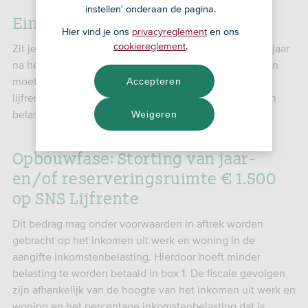
instellen' onderaan de pagina.
Einde spaarperiode
Hier vind je ons
privacyreglement
en ons
cookiereglement
.
Zit je spaarperiode erop (uiterlijk in het vijfde kalenderjaar
na het jaar waarin je de AOW-leeftijd hebt bereikt)? Dan
moet je je geld in termijnen laten uitkeren met een
Accepteren
lijfrente-uitkeringsproduct en worden deze uitkeringen
belast. Dit werkt vereenvoudigd uitgewerkt als volgt:
Weigeren
Opbouwfase: Storting van jaar-
en/of reserveringsruimte € 1.500
op SNS Lijfrente
Dit bedrag mag onder voorwaarden in aftrek worden
gebracht op het inkomen uit werk en woning in de
aangifte inkomstenbelasting. Hierdoor hoeft minder
belasting te worden betaald in box 1. De fiscale gevolgen
zijn afhankelijk van de hoogte van het inkomen uit werk en
woning en het percentage inkomstenbelasting dat is