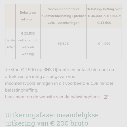
Gecombineerd tarief
Belasting- heffing over
Belastbaar
inkomstenbelasting / premies
€ 35.000 -/- € 1.500 =
inkomen
volks- verzekeringen
€ 33.500
€ 33.500
Eerste
(inkomen uit
35,82%
€ 11.999
schijf
werk en
woning)
Je stort € 1.500 op SNS Lijfrente en betaalt hierdoor na
aftrek van de inleg als uitgaven voor
inkomensvoorzieningen in dit voorbeeld € 538 minder
belastingheffing.
Lees meer op de website van de belastingdienst.
Uitkeringsfase: maandelijkse
uitkering van € 200 bruto