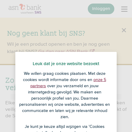
Inloggen
Nog geen klant bij SNS?
Wil je een product openen en ben je nog geen
klant bij SNS?
Ga dan naar ASN Bank
.
Leuk dat je onze website bezoekt
We willen graag cookies plaatsen. Met deze
Zo houden we online bankieren
cookies wordt informatie door ons en
onze 5
veilig
partners
over jou verzameld en jouw
internetgedrag gevolgd. We maken een
persoonlijk profiel van jou. Daarmee
Elke dag zorgen we ervoor dat je bij ons je bankzaken
personaliseren wij onze website, advertenties en
veilig online kunt regelen. Of je nu Mijn SNS gebruikt of
communicatie en laten wij je relevante inhoud
de SNS App. Hoe doen we dat?
zien.
Je kunt je keuze altijd wijzigen via 'Cookies