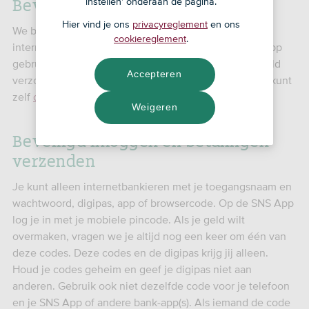
Beveiligde verbinding
instellen' onderaan de pagina.
Hier vind je ons
privacyreglement
en ons
We bieden je een veilige verbinding als je aan het
cookiereglement
.
internetbankieren bent in Mijn SNS of als je de SNS App
gebruikt. Gegevens die je verstuurt, worden versleuteld
Accepteren
verzonden zodat anderen niet kunnen meekijken. Je kunt
zelf
controleren
of je een beveiligde verbinding hebt.
Weigeren
Beveiligd inloggen en betalingen
verzenden
Je kunt alleen internetbankieren met je toegangsnaam en
wachtwoord, digipas, app of browsercode. Op de SNS App
log je in met je mobiele pincode. Als je geld wilt
overmaken, vragen we je altijd nog een keer om één van
deze codes. Deze codes en de digipas krijg jij alleen.
Houd je codes geheim en geef je digipas niet aan
anderen. Gebruik ook niet dezelfde code voor je telefoon
en je SNS App of andere bank-app(s). Als iemand de code