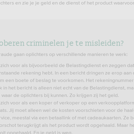
chters en zie je je geld en de dienst of het product waarvoor
oberen criminelen je te misleiden?
rfraude gaan oplichters op verschillende manieren te werk:
zich voor als bijvoorbeeld de Belastingdienst en zeggen dat
staande rekening hebt. In een bericht dringen ze erop aan d
om een boete of beslag te voorkomen. Het rekeningnummer
k in het bericht is alleen niet echt van de Belastingdienst, m
waar de oplichters bij kunnen. Zo krijgen zij het geld.
zich voor als een koper of verkoper op een verkoopplatform
ats. Jij moet alleen wel de kosten voorschieten voor de haal
vice, meestal via een betaallink of met cadeaukaarten. Ze 
oorschot terugkrijgt als het product wordt opgehaald. Maar h
oit opgehaald. En je geld is weg.