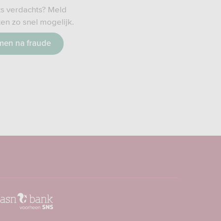
ets verdachts? Meld
ten zo snel mogelijk.
men na fraude