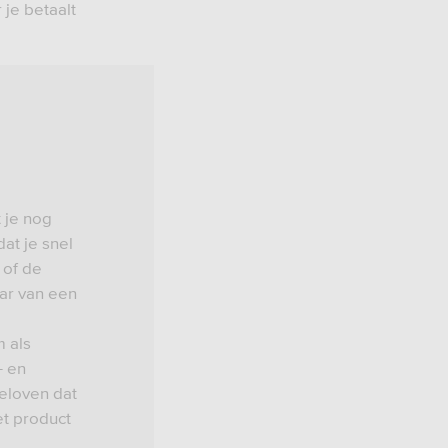
 je betaalt
 je nog
at je snel
 of de
aar van een
 als
- en
beloven dat
et product