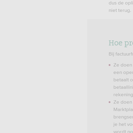
dus de opli
niet terug.
Hoe pr
Bij factuu
Ze doen 
een open
betaalt 
betaallin
rekening 
Ze doen 
Marktpla
brengser
je het v
wordt no