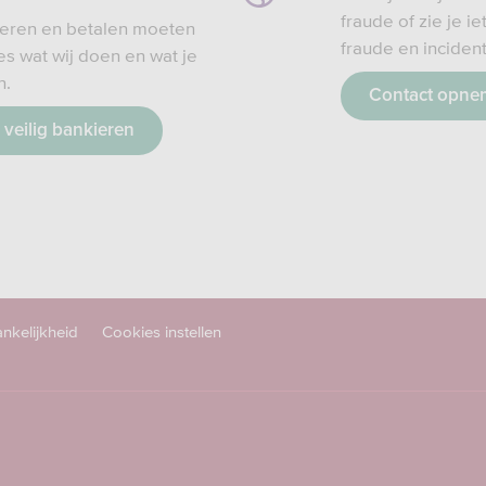
fraude of zie je i
ieren en betalen moeten
fraude en inciden
ees wat wij doen en wat je
n.
Contact opne
 veilig bankieren
nkelijkheid
Cookies instellen