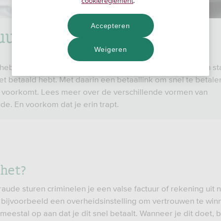
cookiereglement
.
Accepteren
uurfraude
Weigeren
heb je wel eens een valse sms of e-mail gekregen waarin sta
iet betaald hebt. Met daarin een betaallink om snel te betalen
 voorkomt. Lees meer over de verschillende vormen van
ude. En voorkom dat je erin trapt.
 het?
fraude sturen criminelen je een valse factuur of rekening uit
 bijvoorbeeld een overheidsinstelling om vertrouwen te win
meestal op aan dat je dit snel betaalt. Wanneer je dit doet, b