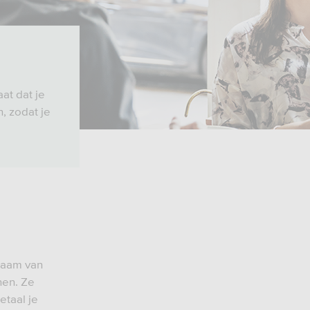
at dat je
, zodat je
 naam van
nen. Ze
etaal je