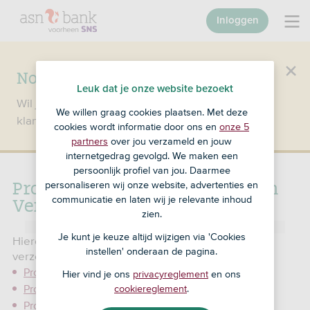
Inloggen
Nog geen klant bij SNS?
Leuk dat je onze website bezoekt
Wil je een product openen en ben je nog geen
We willen graag cookies plaatsen. Met deze
klant bij SNS?
Ga dan naar ASN Bank
.
cookies wordt informatie door ons en
onze 5
partners
over jou verzameld en jouw
internetgedrag gevolgd. We maken een
persoonlijk profiel van jou. Daarmee
Productinformatie Verbond van
personaliseren wij onze website, advertenties en
Verzekeraars
communicatie en laten wij je relevante inhoud
zien.
Je kunt je keuze altijd wijzigen via 'Cookies
Hieronder vind je onafhankelijke informatie over
instellen' onderaan de pagina.
verzekeringen van het Verbond van Verzekeraars.
Productwijzer Aansprakelijkheidsverzekering
Hier vind je ons
privacyreglement
en ons
Productwijzer Caravanverzekering
cookiereglement
.
Productwijzer Direct Ingaande Lijfrente