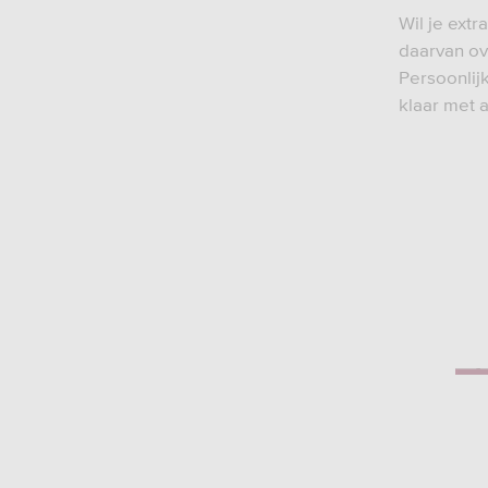
Wil je ext
daarvan ov
Persoonlij
klaar met a