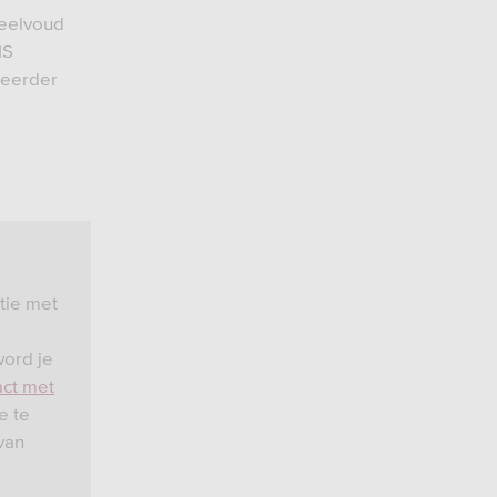
veelvoud
NS
 eerder
atie met
word je
act met
e te
van