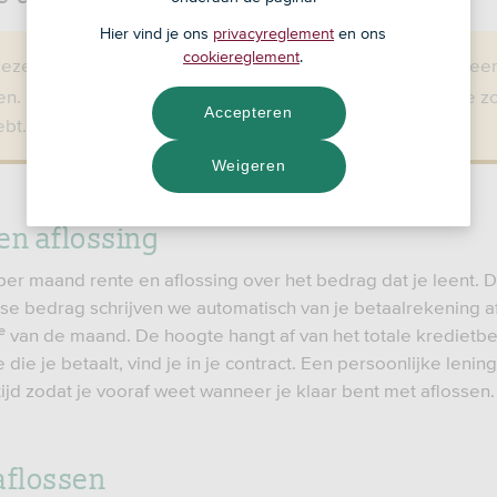
Hier vind je ons
privacyreglement
en ons
cookiereglement
.
deze variant Persoonlijke Lening kun je vanaf 2020 niet mee
n. De pagina is alleen bedoeld om je te informeren als je z
Accepteren
ebt.
Weigeren
en aflossing
per maand rente en aflossing over het bedrag dat je leent. D
se bedrag schrijven we automatisch van je betaalrekening a
e
van de maand. De hoogte hangt af van het totale kredietb
 die je betaalt, vind je in je contract. Een persoonlijke lenin
ijd zodat je vooraf weet wanneer je klaar bent met aflossen.
aflossen