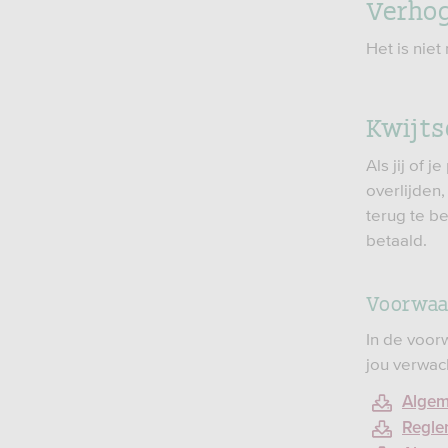
Verho
Het is niet
Kwijts
Als jij of 
overlijden
terug te b
betaald.
Voorwaar
In de voor
jou verwac
Algem
Regle