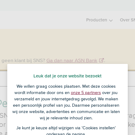
Producten
Over S
 geen klant bij SNS?
Ga dan naar ASN Bank
.
Leuk dat je onze website bezoekt
We willen graag cookies plaatsen. Met deze cookies
wordt informatie door ons en
onze 5 partners
over jou
Persoonlijke Lening
verzameld en jouw internetgedrag gevolgd. We maken
een persoonlijk profiel van jou. Daarmee personaliseren
wij onze website, advertenties en communicatie en laten
SNS Persoonlijke lening leen je een bedra
wij je relevante inhoud zien.
or een grote aankoop, zoals een auto. El
Je kunt je keuze altijd wijzigen via 'Cookies instellen'
je aflossing en een vaste rente.
onderaan de pagina.