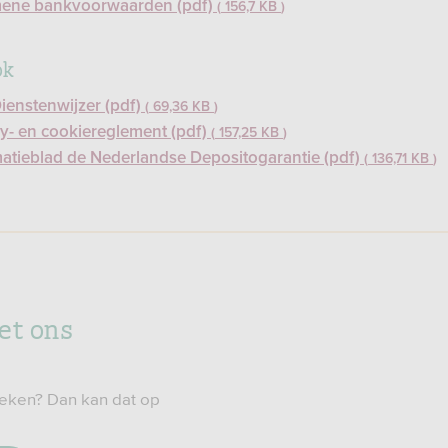
ene bankvoorwaarden (pdf)
156,7 KB
ok
ienstenwijzer (pdf)
69,36 KB
cy- en cookiereglement (pdf)
157,25 KB
matieblad de Nederlandse Depositogarantie (pdf)
136,71 KB
et ons
preken? Dan kan dat op