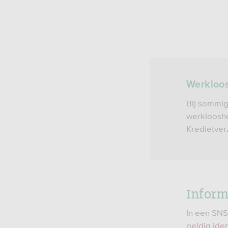
Werkloos
Bij sommig
werklooshe
Kredietver
Inform
In een SNS
geldig iden