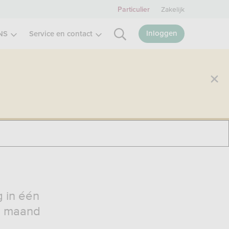
Zakelijk
Particulier
Inloggen
NS
Service en contact
g in één
ke maand