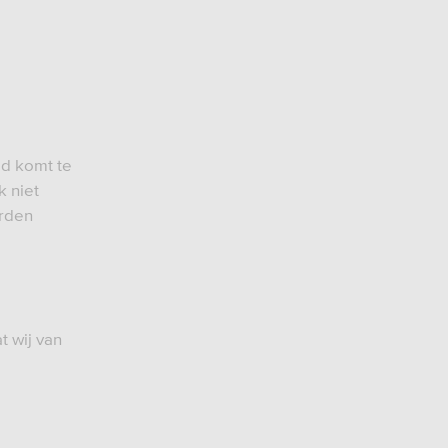
gd komt te
k niet
orden
t wij van