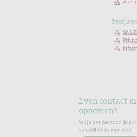
Algem
Bekijk o
SNS D
Priva
Infor
Even contact m
opnemen?
Wil je ons persoonlijk s
verschillende manieren.