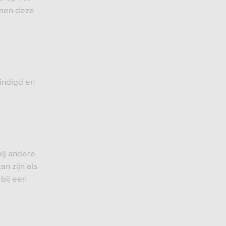
unnen deze
ëindigd en
bij andere
an zijn als
 bij een