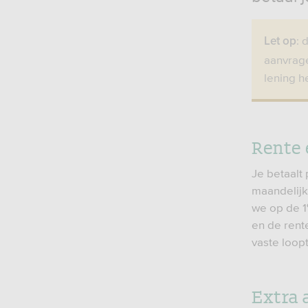
: 
Let op
aanvrage
lening h
Rente 
Je betaalt 
maandelijk
we op de 1
en de rente
vaste loopt
Extra 