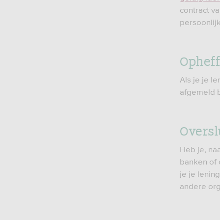
contract va
persoonlijk
Ophef
Als je je 
afgemeld b
Oversl
Heb je, na
banken of o
je je lenin
andere org