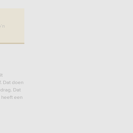
r
o’n
it
f. Dat doen
edrag. Dat
g heeft een