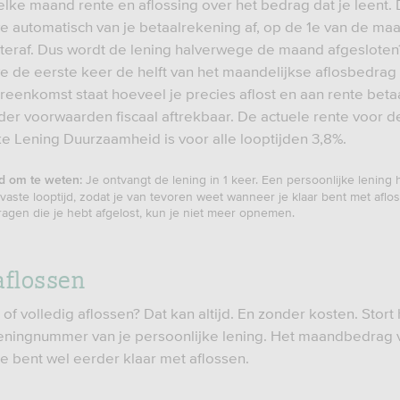
 elke maand rente en aflossing over het bedrag dat je leent.
we automatisch van je betaalrekening af, op de 1e van de ma
hteraf. Dus wordt de lening halverwege de maand afgeslote
e de eerste keer de helft van het maandelijkse aflosbedrag a
reenkomst staat hoeveel je precies aflost en aan rente betaa
nder voorwaarden fiscaal aftrekbaar. De actuele rente voor d
ke Lening Duurzaamheid is voor alle looptijden 3,8%.
Je ontvangt de lening in 1 keer. Een persoonlijke lening 
d om te weten:
vaste looptijd, zodat je van tevoren weet wanneer je klaar bent met aflo
agen die je hebt afgelost, kun je niet meer opnemen.
aflossen
a of volledig aflossen? Dat kan altijd. En zonder kosten. Stor
eningnummer van je persoonlijke lening. Het maandbedrag 
je bent wel eerder klaar met aflossen.