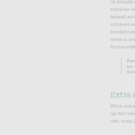
Je betaalt
schrijven 
betaalt ac
schrijven w
kredietove
rente is o
Persoonlij
Goe
een 
Bedr
Extra 
Wil je extr
op het rek
niet, maar 