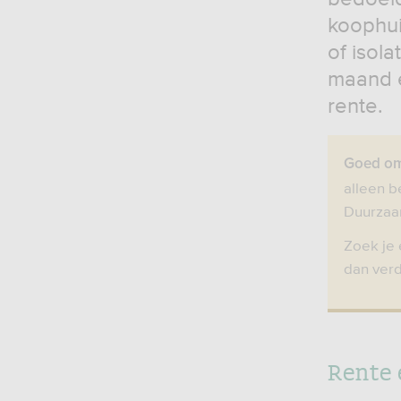
koophui
of isola
maand e
rente.
Goed om
alleen b
Duurzaa
Zoek je 
dan ver
Rente 