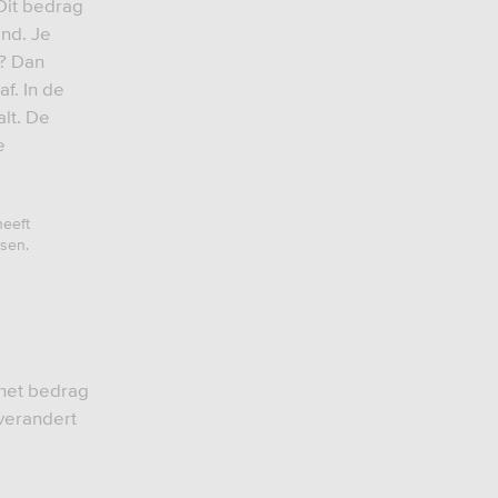
 Dit bedrag
and. Je
n? Dan
f. In de
lt. De
e
heeft
ssen.
t het bedrag
verandert