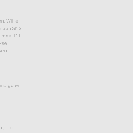
n. Wil je
in een SNS
 mee. Dit
jkse
ven.
ëindigd en
 je niet