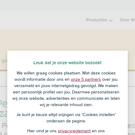
Producten
Over S
 geen klant bij SNS?
Ga dan naar ASN Bank
.
Leuk dat je onze website bezoekt
We willen graag cookies plaatsen. Met deze cookies
wordt informatie door ons en
onze 5 partners
over jou
verzameld en jouw internetgedrag gevolgd. We maken
een persoonlijk profiel van jou. Daarmee personaliseren
Persoonlijke Lening
wij onze website, advertenties en communicatie en laten
wij je relevante inhoud zien.
zaamheid
Je kunt je keuze altijd wijzigen via 'Cookies instellen'
onderaan de pagina.
Persoonlijke Lening Duurzaamheid is spec
Hier vind je ons
privacyreglement
en ons
d om energiebesparende maatregelen aan