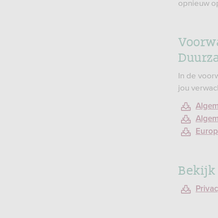
opnieuw o
Voorwa
Duurz
In de voor
jou verwac
Algem
Algem
Europ
Bekijk
Priva