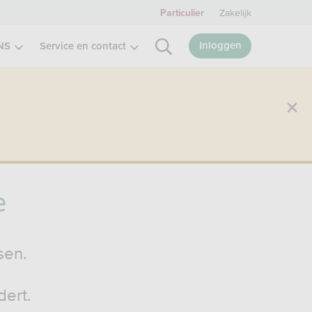
Zakelijk
Particulier
Inloggen
NS
Service en contact
e
sen.
dert.