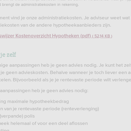
t brengt de administratiekosten in rekening.
ument vind je onze administratiekosten. Je adviseur weet wat
tiekosten van de andere hypotheekaanbieders zijn.
swijzer Kostenoverzicht Hypotheken (pdf)
52,14 KB
je zelf
ge aanpassingen heb je geen advies nodig. Je kunt het zelf
 je geen advieskosten. Behalve wanneer je toch liever een 
kelen. Bijvoorbeeld als je je rentevaste periode wilt verleng
aanpassingen heb je geen advies nodig:
ing maximale hypotheekbedrag
n van je rentevaste periode (renteverlenging)
 (verpande) polis
heek helemaal of voor een deel aflossen
rting