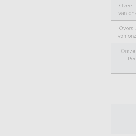
Oversl
van onz
Oversl
van onz
Omzett
Ren