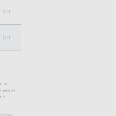
€ 0
€ 0
k en
theek of
 de
ypotheek