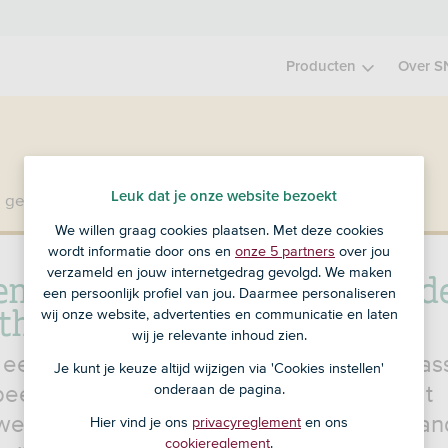
Producten
Over S
Leuk dat je onze website bezoekt
 geen klant bij SNS?
Ga dan naar ASN Bank
.
We willen graag cookies plaatsen. Met deze cookies
wordt informatie door ons en
onze 5 partners
over jou
en wijzigen van je bestaand
verzameld en jouw internetgedrag gevolgd. We maken
een persoonlijk profiel van jou. Daarmee personaliseren
theek
wij onze website, advertenties en communicatie en laten
wij je relevante inhoud zien.
 een SNS Hypotheek en je wilt iets aanpas
Je kunt je keuze altijd wijzigen via 'Cookies instellen'
beeld omdat je een lagere rente wilt, gaat
onderaan de pagina.
en of omdat je persoonlijke situatie veran
Hier vind je ons
privacyreglement
en ons
cookiereglement
.