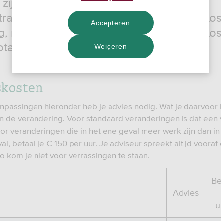
 zijn dat je dan advieskosten en/of
tratiekosten moet betalen. Wij brengen kos
Accepteren
g, maar houd ook rekening met andere kos
taris- en taxatiekosten.
Weigeren
skosten
npassingen hieronder heb je advies nodig. Wat je daarvoor b
an de verandering. Voor standaard veranderingen is dat een 
or veranderingen die in het ene geval meer werk zijn dan in
l, betaal je € 150 per uur. Je adviseur spreekt altijd vooraf 
Zo kom je niet voor verrassingen te staan.
Be
Advies
u