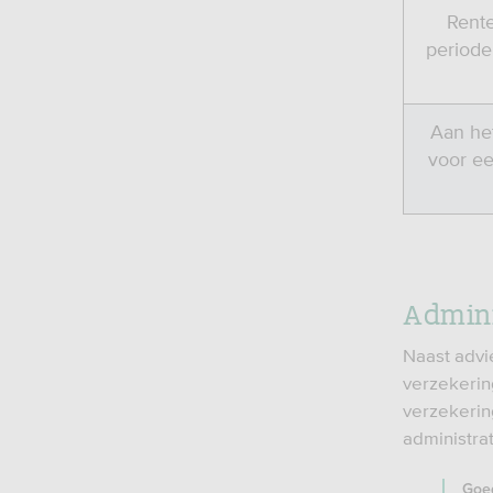
Rente
periode
Aan het
voor een
Admini
Naast advi
verzekerin
verzekerin
administrat
Goe