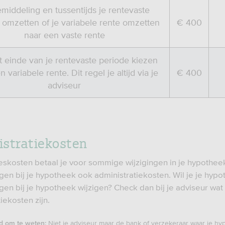
middeling en tussentijds je rentevaste
 omzetten of je variabele rente omzetten
€ 400
naar een vaste rente
 einde van je rentevaste periode kiezen
 variabele rente. Dit regel je altijd via je
€ 400
adviseur
stratiekosten
eskosten betaal je voor sommige wijzigingen in je hypothee
gen bij je hypotheek ook administratiekosten. Wil je je hypo
gen bij je hypotheek wijzigen? Check dan bij je adviseur wat
iekosten zijn.
Niet je adviseur maar de bank of verzekeraar waar je h
d om te weten: