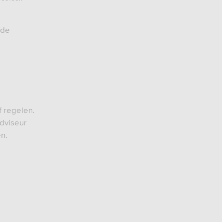
 de
 regelen.
adviseur
en.