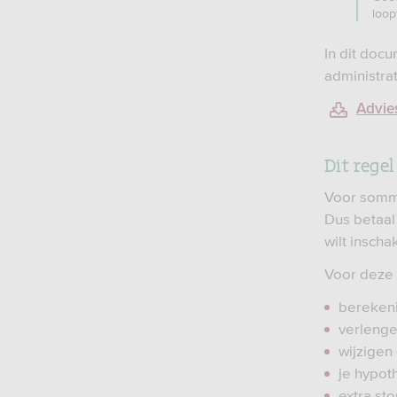
loop
In dit doc
administra
Advie
Dit regel 
Voor sommi
Dus betaal
wilt inscha
Voor deze 
bereken
verlenge
wijzigen
je hypot
extra sto