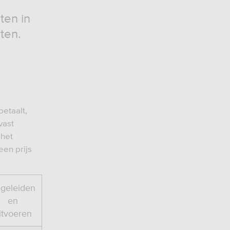
ten in
ten.
etaalt,
vast
 het
een prijs
geleiden
en
itvoeren