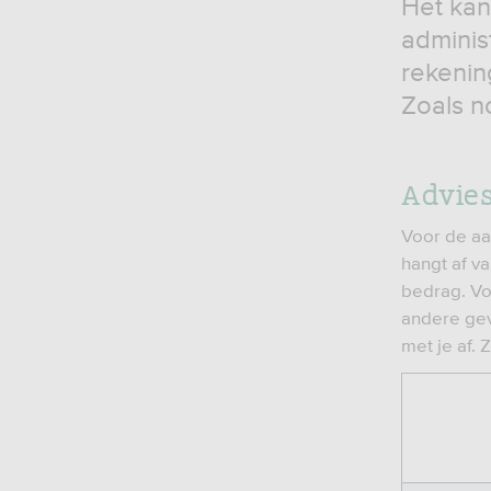
Het kan
adminis
rekenin
Zoals no
Advie
Voor de aa
hangt af v
bedrag. Vo
andere geva
met je af. 