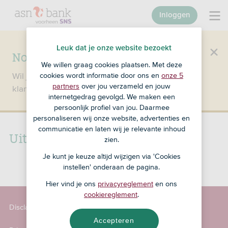
Inloggen
Leuk dat je onze website bezoekt
Nog geen klant bij SNS?
We willen graag cookies plaatsen. Met deze
Wil je een product openen en ben je nog geen
cookies wordt informatie door ons en
onze 5
partners
over jou verzameld en jouw
klant bij SNS?
Ga dan naar ASN Bank
.
internetgedrag gevolgd. We maken een
persoonlijk profiel van jou. Daarmee
personaliseren wij onze website, advertenties en
communicatie en laten wij je relevante inhoud
Uitleg: Totale kredietbedrag
zien.
Je kunt je keuze altijd wijzigen via 'Cookies
instellen' onderaan de pagina.
Hier vind je ons
privacyreglement
en ons
cookiereglement
.
Disclaimer
Accepteren