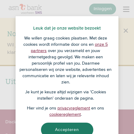
Inloggen
Leuk dat je onze website bezoekt
Nog geen klant bij SNS?
We willen graag cookies plaatsen. Met deze
Wil je een product openen en ben je nog geen
cookies wordt informatie door ons en
onze 5
partners
over jou verzameld en jouw
klant bij SNS?
Ga dan naar ASN Bank
.
internetgedrag gevolgd. We maken een
persoonlijk profiel van jou. Daarmee
personaliseren wij onze website, advertenties en
communicatie en laten wij je relevante inhoud
Uitleg: een 2e hypotheek
zien.
Je kunt je keuze altijd wijzigen via 'Cookies
instellen' onderaan de pagina.
Hier vind je ons
privacyreglement
en ons
cookiereglement
.
Disclaimer
Accepteren