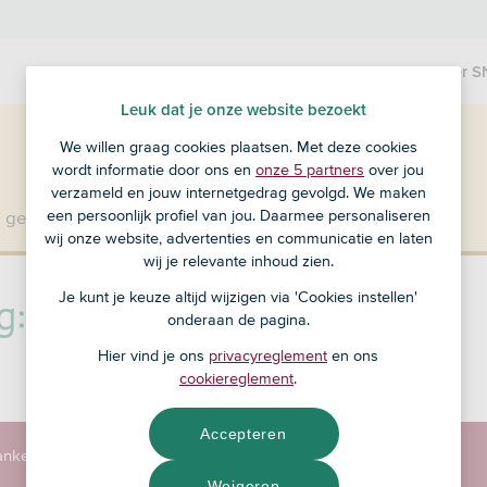
Producten
Over S
Leuk dat je onze website bezoekt
We willen graag cookies plaatsen. Met deze cookies
wordt informatie door ons en
onze 5 partners
over jou
verzameld en jouw internetgedrag gevolgd. We maken
een persoonlijk profiel van jou. Daarmee personaliseren
 geen klant bij SNS?
Ga dan naar ASN Bank
.
wij onze website, advertenties en communicatie en laten
wij je relevante inhoud zien.
g: BIC
Je kunt je keuze altijd wijzigen via 'Cookies instellen'
onderaan de pagina.
Hier vind je ons
privacyreglement
en ons
cookiereglement
.
Accepteren
nkelijkheid
Cookies instellen
Weigeren