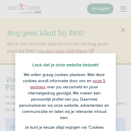
Inloggen
Nog geen klant bij SNS?
Wil je een product openen en ben je nog geen
klant bij SNS?
Ga dan naar ASN Bank
.
Leuk dat je onze website bezoekt
We willen graag cookies plaatsen. Met deze
Voorwaarden SNS Basis
cookies wordt informatie door ons en
onze 5
Privérekening
partners
over jou verzameld en jouw
internetgedrag gevolgd. We maken een
In de voorwaarden lees je wat je van ons kunt
persoonlijk profiel van jou. Daarmee
verwachten. Maar ook wat wij van jou verwachten. Lees
personaliseren wij onze website, advertenties en
ze daarom goed door.
communicatie en laten wij je relevante inhoud
zien.
deze rekening kan alleen
Goed om te weten:
Je kunt je keuze altijd wijzigen via 'Cookies