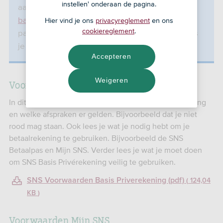
instellen' onderaan de pagina.
aangevraagd worden op de website
basisbankrekening.nl
. De informatie op deze
Hier vind je ons
privacyreglement
en ons
cookiereglement
.
pagina is alleen bedoeld om je te informeren als
je deze rekening hebt.
Accepteren
Weigeren
Voorwaarden SNS Basis Privérekening
In dit document lees je informatie over je betaalrekening
en welke afspraken er gelden. Bijvoorbeeld dat je niet
rood mag staan. Ook lees je wat je nodig hebt om je
betaalrekening te gebruiken. Bijvoorbeeld de SNS
Betaalpas en Mijn SNS. Verder lees je wat je moet doen
om SNS Basis Privérekening veilig te gebruiken.
SNS Voorwaarden Basis Priverekening (pdf)
124,04
KB
Voorwaarden Mijn SNS