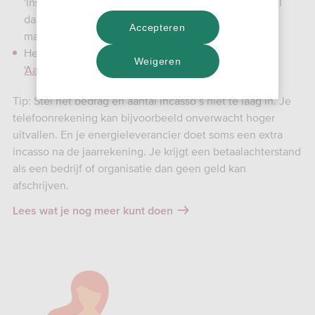
'Instellingen' in je
incasso-overzicht in Mijn SNS
. Vul
daarna het maximale bedrag en aantal incasso’s per
Accepteren
maand in.
Heb je geen Mijn SNS? Gebruik dan het
formulier
Weigeren
'Aanpassen, blokkeren of deblokkeren'
.
Tip: Stel het bedrag en aantal incasso’s niet te laag in. Je
telefoonrekening kan bijvoorbeeld onverwacht hoger
uitvallen. En je energieleverancier doet soms een extra
incasso na de jaarrekening. Je krijgt een betaalachterstand
als een bedrijf of organisatie dan geen geld kan
afschrijven.
Lees wat je nog meer kunt doen