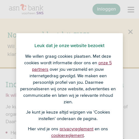
Inloggen
Nog geen klant bij SNS?
Wil je een product openen en ben je nog geen
Leuk dat je onze website bezoekt
klant bij SNS?
Ga dan naar ASN Bank
.
We willen graag cookies plaatsen. Met deze
cookies wordt informatie door ons en
onze 5
partners
over jou verzameld en jouw
internetgedrag gevolgd. We maken een
Incasso beperken of aanpassen
persoonlijk profiel van jou. Daarmee
personaliseren wij onze website, advertenties en
communicatie en laten wij je relevante inhoud
Ik wil iets anders doen
zien.
Je kunt zelf instellen hoe vaak en hoeveel een bedrijf of
Je kunt je keuze altijd wijzigen via 'Cookies
organisatie van je betaalrekening mag afschrijven.
instellen' onderaan de pagina.
Daarvoor pas je een incasso aan.
Hier vind je ons
privacyreglement
en ons
Heb je Mijn SNS? Kies dan eerst ‘Blokkeren’ onder
cookiereglement
.