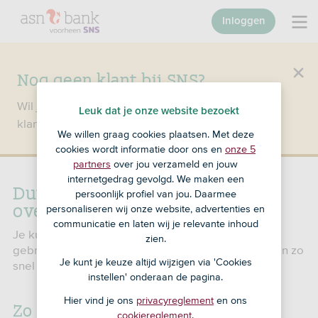
Inloggen
Nog geen klant bij SNS?
Wil je een product openen en ben je nog geen
Leuk dat je onze website bezoekt
klant bij SNS?
Ga dan naar ASN Bank
.
We willen graag cookies plaatsen. Met deze
cookies wordt informatie door ons en
onze 5
partners
over jou verzameld en jouw
internetgedrag gevolgd. We maken een
Duur overboeken met
persoonlijk profiel van jou. Daarmee
overboekingsformulieren
personaliseren wij onze website, advertenties en
communicatie en laten wij je relevante inhoud
Je kunt nog steeds overboekingsformulieren
zien.
gebruiken bij SNS. We verwerken je overboekingen zo
Je kunt je keuze altijd wijzigen via 'Cookies
snel mogelijk.
instellen' onderaan de pagina.
Hier vind je ons
privacyreglement
en ons
Zo snel verwerken we je
cookiereglement
.