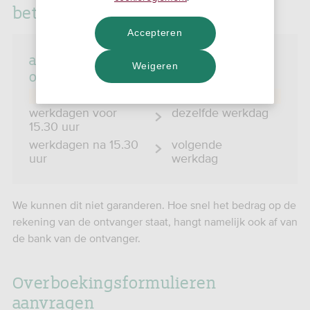
betalingsopdracht
Accepteren
als we je overboekingsformulier
Weigeren
ontvangen op
werkdagen voor
dezelfde werkdag
15.30 uur
werkdagen na 15.30
volgende
uur
werkdag
We kunnen dit niet garanderen. Hoe snel het bedrag op de
rekening van de ontvanger staat, hangt namelijk ook af van
de bank van de ontvanger.
Overboekingsformulieren
aanvragen