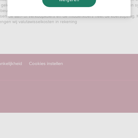
 geldt op het moment dat de transactie door Mastercard of Visa in hun 
beurt niet altijd op dezelfde dag.
ussen de aan- of verkoopkoers en de middenkoers heet de koersopslag.
ngen wij valutawisselkosten in rekening
nkelijkheid
Cookies instellen