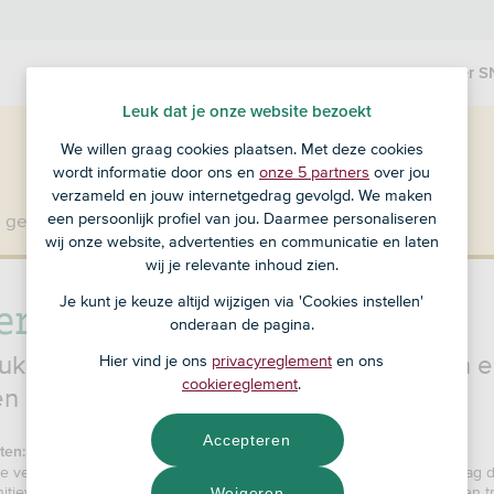
Producten
Over S
Leuk dat je onze website bezoekt
We willen graag cookies plaatsen. Met deze cookies
wordt informatie door ons en
onze 5 partners
over jou
verzameld en jouw internetgedrag gevolgd. We maken
een persoonlijk profiel van jou. Daarmee personaliseren
 geen klant bij SNS?
Ga dan naar ASN Bank
.
wij onze website, advertenties en communicatie en laten
wij je relevante inhoud zien.
ers berekenen
Je kunt je keuze altijd wijzigen via 'Cookies instellen'
onderaan de pagina.
ruk te krijgen wat je betaalt of opneemt in
Hier vind je ons
privacyreglement
en ons
cookiereglement
.
en het eenvoudig hieronder.
Accepteren
ten:
e verschillen ontstaan tussen het omgerekende bedrag en het bedrag dat
initieve wisselkoersen van Mastercard (Maestro) of Visa (VPay) voor een t
Weigeren