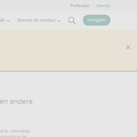
Zakelijk
Particulier
Inloggen
NS
Service en contact
 een andere
 je uiteindelijk
ransactie is de