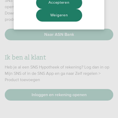
SNS is sinds 1 juli ASN Bank. Wil je een betaalrekening
Accepteren
openen? Dan doe je dat vanaf nu in de ASN-app.
Download de app. Of lees meer over onze andere
Weigeren
producten op asnbank.nl.
Naar ASN Bank
Ik ben al klant
Heb je al een SNS Hypotheek of rekening? Log dan in op
Mijn SNS of in de SNS App en ga naar Zelf regelen >
Product toevoegen
Inloggen en rekening openen