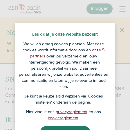
Inloggen
Nog geen klant bij SNS?
Leuk dat je onze website bezoekt
Wil je een product openen en ben je nog geen
We willen graag cookies plaatsen. Met deze
klant bij SNS?
Ga dan naar ASN Bank
.
cookies wordt informatie door ons en
onze 5
partners
over jou verzameld en jouw
internetgedrag gevolgd. We maken een
persoonlijk profiel van jou. Daarmee
personaliseren wij onze website, advertenties en
SNS Compleet openen
communicatie en laten wij je relevante inhoud
zien.
Leuk dat je kiest voor een betaalrekening! Je kunt SNS
Compleet alleen openen als je al klant bij ons bent én
Je kunt je keuze altijd wijzigen via 'Cookies
kunt inloggen in de SNS App of Mijn SNS.
instellen' onderaan de pagina.
Hier vind je ons
privacyreglement
en ons
Ik ben een nieuwe klant
cookiereglement
.