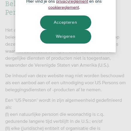
Belangrijke informatie voor US
Hier vind je ons
privacyreglement
en ons
cookiereglement
.
Persons
Accepteren
Het aanbieden, verkopen en/of distribueren van
Weigeren
beleggingsdiensten of -producten, zoals beschreven op
deze website, is niet gericht tot personen in jurisdicties
waar het aanbieden, verkopen en/of distribueren van
dergelijke diensten of producten niet is toegestaan,
waaronder de Verenigde Staten van Amerika (U.S.).
De inhoud van deze website mag niet worden beschouwd
als een aanbod aan of een uitnodiging voor US Persons om
beleggingsdiensten of -producten af te nemen.
Een ‘US Person’ wordt in zijn algemeenheid gedefinieerd
als:
(I) een natuurlijke persoon die woonachtig is c.q.
gedurende langere tijd verblijft in de U.S.; en/of
(II) elke (juridische) entiteit of organisatie die is