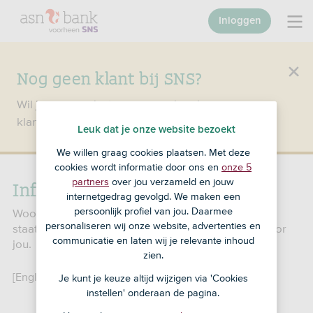
Inloggen
Nog geen klant bij SNS?
Wil je een product openen en ben je nog geen
klant bij SNS?
Ga dan naar ASN Bank
.
Leuk dat je onze website bezoekt
We willen graag cookies plaatsen. Met deze
cookies wordt informatie door ons en
onze 5
Informatie voor US Persons
partners
over jou verzameld en jouw
internetgedrag gevolgd. We maken een
persoonlijk profiel van jou. Daarmee
Woon je in de VS of ben je een Amerikaans
personaliseren wij onze website, advertenties en
staatsburger? Dan is deze informatie belangrijk voor
communicatie en laten wij je relevante inhoud
jou.
zien.
[English below]
Je kunt je keuze altijd wijzigen via 'Cookies
instellen' onderaan de pagina.