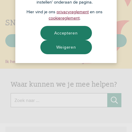
instellen' onderaan de pagina.
Hier vind je ons
privacyreglement
en ons
cookiereglement
.
SNS is nu ASN Bank
Accepteren
Veelgestelde vragen
Weigeren
Ik heb een e-mail over een ID-check gehad
Waar kunnen we je mee helpen?
Zoek naar ...
Zoeken