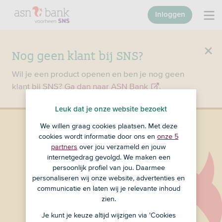
Inloggen
Nog geen klant bij SNS?
Wil je een product openen en ben je nog geen
klant bij SNS?
Ga dan naar ASN Bank
.
Leuk dat je onze website bezoekt
We willen graag cookies plaatsen. Met deze
cookies wordt informatie door ons en
onze 5
partners
over jou verzameld en jouw
internetgedrag gevolgd. We maken een
persoonlijk profiel van jou. Daarmee
personaliseren wij onze website, advertenties en
communicatie en laten wij je relevante inhoud
zien.
Je kunt je keuze altijd wijzigen via 'Cookies