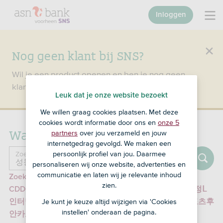
Inloggen
Nog geen klant bij SNS?
Wil je een product openen en ben je nog geen
klant bij SNS?
Ga dan naar ASN Bank
.
Leuk dat je onze website bezoekt
We willen graag cookies plaatsen. Met deze
cookies wordt informatie door ons en
onze 5
Waar ben je naar op zoek?
partners
over jou verzameld en jouw
internetgedrag gevolgd. We maken een
Zoeken
persoonlijk profiel van jou. Daarmee
Zoek naar ...
personaliseren wij onze website, advertenties en
communicatie en laten wij je relevante inhoud
Zoek in particuliere informatie naar '성동바둑이
zien.
CDDC7͵C0M 프로모션코드 B77 미국프로야구경기일정Ⅼ
Je kunt je keuze altijd wijzigen via 'Cookies
인터넷축구중계사이트ჶ미네소타중계ῖ서초홀덤น스포츠후
instellen' onderaan de pagina.
안카요/'