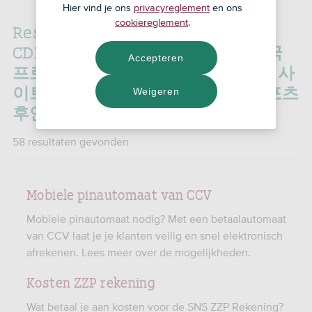
Hier vind je ons
privacyreglement
en ons
cookiereglement
.
Resultaten voor:
'성동바둑이
CDDC7͵C0M 프로모션코드 B77 미국
Accepteren
프로야구경기일정Ⅼ인터넷축구중계사
이트ჶ미네소타중계ῖ서초홀덤น스포츠
Weigeren
후안카요/'
58 resultaten gevonden
Mobiele pinautomaat van CCV
Mobiele pinautomaat nodig? Met een betaalautomaat
van CCV laat je je klanten veilig en snel elektronisch
afrekenen. Lees meer over de mogelijkheden.
Kosten ZZP rekening
Wat betaal je aan kosten voor de SNS ZZP Rekening?