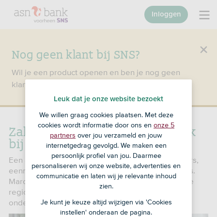
Inloggen
Nog geen klant bij SNS?
Wil je een product openen en ben je nog geen
klant bij SNS?
Ga dan naar ASN Bank
.
Leuk dat je onze website bezoekt
We willen graag cookies plaatsen. Met deze
Zakelijke hypotheek SNS in trek
cookies wordt informatie door ons en
onze 5
partners
over jou verzameld en jouw
bij ondernemers
internetgedrag gevolgd. We maken een
persoonlijk profiel van jou. Daarmee
Een aantrekkelijke zakelijke propositie voor zzp’ers,
personaliseren wij onze website, advertenties en
eenmanszaken, vof’s, maatschappen en kleine bv’s.
communicatie en laten wij je relevante inhoud
Marcel van Dijk, financieel adviseur bij SNS voor de
zien.
regio Westland/Delft/Den Haag, merkt dat
ondernemers SNS steeds beter weten te vinden.
Je kunt je keuze altijd wijzigen via 'Cookies
instellen' onderaan de pagina.