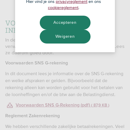
Hier vind je ons
privacyreglement
en ons
cookiereglement
.
VOORWAARDEN EN ANDERE
Accepteren
INFORMATIE SNS G-REKENING
Weigeren
In de voorwaarden staat wat je van ons kunt
verwachten. Maar ook wat wij van jou verwachten. Lees
ze daarom goed door.
Voorwaarden SNS G-rekening
In dit document lees je informatie over de SNS G-rekening
en welke afspraken er gelden. Bijvoorbeeld dat de
rekening alleen kan worden gebruikt voor het betalen van
de loonheffingen en/of de btw aan de Belastingdienst.
Voorwaarden SNS G-Rekening (pdf)
87,9 KB
Reglement Zakenrekening
We hebben verschillende zakelijke betaalrekeningen. Veel