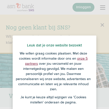
Inloggen
Nog geen klant bij SNS?
Wil je een product openen en ben je nog geen
klant bij SNS?
Ga dan naar ASN Bank
.
Leuk dat je onze website bezoekt
We willen graag cookies plaatsen. Met deze
cookies wordt informatie door ons en
onze 5
partners
over jou verzameld en jouw
internetgedrag gevolgd. We maken een
persoonlijk profiel van jou. Daarmee
personaliseren wij onze website, advertenties en
communicatie en laten wij je relevante inhoud
zien.
Voorwaarden g-rekening
Je kunt je keuze altijd wijzigen via 'Cookies
instellen' onderaan de pagina.