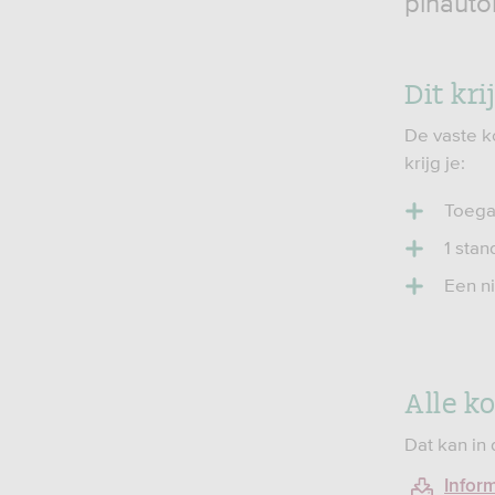
pinauto
Dit kr
De vaste k
krijg je:
Toega
1 sta
Een n
Alle k
Dat kan in 
Inform