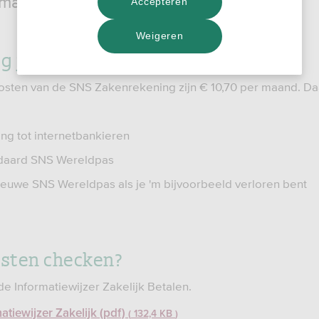
maat.
Accepteren
Weigeren
ijg je bij de SNS Zakenrekening
osten van de SNS Zakenrekening zijn € 10,70 per maand. D
ng tot internetbankieren
ndaard SNS Wereldpas
ieuwe SNS Wereldpas als je 'm bijvoorbeeld verloren bent
osten checken?
de Informatiewijzer Zakelijk Betalen.
atiewijzer Zakelijk (pdf)
132,4 KB