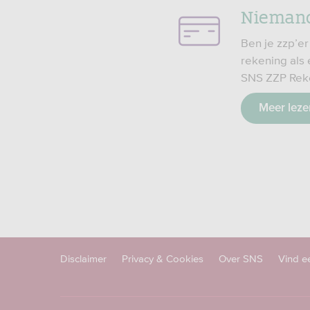
Niemand
Ben je zzp’er
rekening als
SNS ZZP Rek
Meer leze
Disclaimer
Privacy & Cookies
Over SNS
Vind e