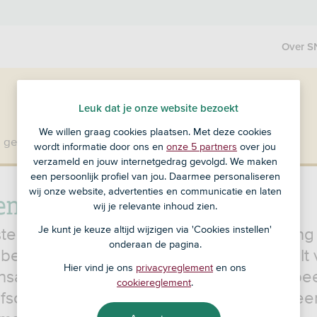
Over S
Leuk dat je onze website bezoekt
We willen graag cookies plaatsen. Met deze cookies
 geen klant bij SNS?
Ga dan naar ASN Bank
.
wordt informatie door ons en
onze 5 partners
over jou
verzameld en jouw internetgedrag gevolgd. We maken
een persoonlijk profiel van jou. Daarmee personaliseren
wij onze website, advertenties en communicatie en laten
en SNS Zakenrekening
wij je relevante inhoud zien.
Je kunt je keuze altijd wijzigen via 'Cookies instellen'
te 3 maanden kost de SNS Zakenrekening j
onderaan de pagina.
betaal je € 10,70 per maand. En je betaalt
Hier vind je ons
privacyreglement
en ons
ansactie en voor
klantonderzoek
. Bijvoorbe
cookiereglement
.
afschrijvingen en als je geld opneemt bij ee