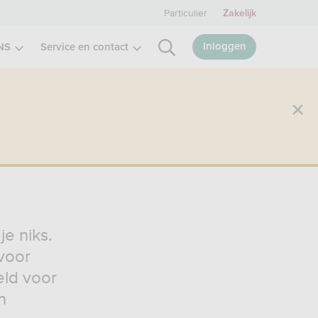
Particulier
Zakelijk
Inloggen
NS
Service en contact
e niks.
 voor
eld voor
n