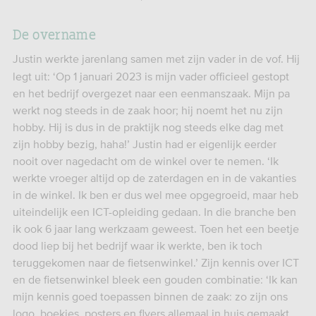
De overname
Justin werkte jarenlang samen met zijn vader in de vof. Hij
legt uit: ‘Op 1 januari 2023 is mijn vader officieel gestopt
en het bedrijf overgezet naar een eenmanszaak. Mijn pa
werkt nog steeds in de zaak hoor; hij noemt het nu zijn
hobby. Hij is dus in de praktijk nog steeds elke dag met
zijn hobby bezig, haha!’ Justin had er eigenlijk eerder
nooit over nagedacht om de winkel over te nemen. ‘Ik
werkte vroeger altijd op de zaterdagen en in de vakanties
in de winkel. Ik ben er dus wel mee opgegroeid, maar heb
uiteindelijk een ICT-opleiding gedaan. In die branche ben
ik ook 6 jaar lang werkzaam geweest. Toen het een beetje
dood liep bij het bedrijf waar ik werkte, ben ik toch
teruggekomen naar de fietsenwinkel.’ Zijn kennis over ICT
en de fietsenwinkel bleek een gouden combinatie: ‘Ik kan
mijn kennis goed toepassen binnen de zaak: zo zijn ons
logo, boekjes, posters en flyers allemaal in huis gemaakt.