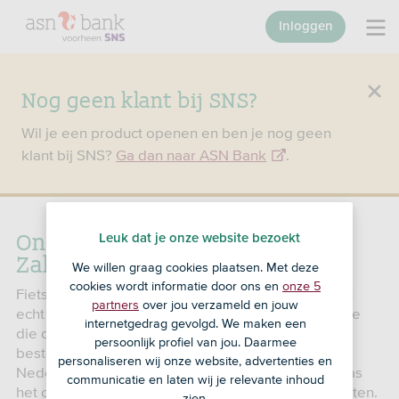
Inloggen
Nog geen klant bij SNS?
Wil je een product openen en ben je nog geen
klant bij SNS?
Ga dan naar ASN Bank
.
Ondernemers groeien met SNS
Leuk dat je onze website bezoekt
Zakelijk krediet
We willen graag cookies plaatsen. Met deze
cookies wordt informatie door ons en
onze 5
Fietsenzaak Harings Tweewielers uit Almelo is een
partners
over jou verzameld en jouw
echt familiebedrijf. Justin Harings is de 4e generatie
internetgedrag gevolgd. We maken een
die de winkel runt. Dit jaar vieren ze hun 125-jarig
persoonlijk profiel van jou. Daarmee
bestaan, waarmee ze de oudste fietsenzaak van
personaliseren wij onze website, advertenties en
Nederland zijn. Toen Justin het bedrijf overnam, was
communicatie en laten wij je relevante inhoud
het ook tijd om een nieuw zakelijk krediet af te sluiten.
zien.