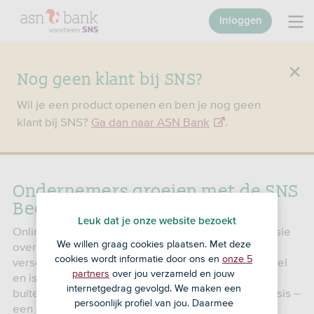
Inloggen
Nog geen klant bij SNS?
Wil je een product openen en ben je nog geen
klant bij SNS?
Ga dan naar ASN Bank
.
Ondernemers groeien met de SNS
Bedrijfshypotheek
Leuk dat je onze website bezoekt
Online creator Guusje van Geel (24) deelt haar passie
We willen graag cookies plaatsen. Met deze
over fitness, voeding en gezond leven op
cookies wordt informatie door ons en
onze 5
verschillende platforms. Voor haar werk reist ze veel
partners
over jou verzameld en jouw
en is ze vaak te vinden op events en shoots in het
internetgedrag gevolgd. We maken een
buitenland. Ook in Nederland heeft ze een fijne basis –
persoonlijk profiel van jou. Daarmee
een huurpand – waar ze werkt. ‘Ik wilde graag een