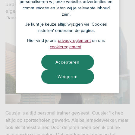
personaliseren wij onze website, advertenties en
bedrijfspand kopen, maar had geen idee hoe dat
communicatie en laten wij je relevante inhoud
eigenlijk precies in z’n werk gaat’, vertelt Guusje.
zien.
Daarvoor schakelde ze SNS in, met succes!
Je kunt je keuze altijd wijzigen via 'Cookies
instellen' onderaan de pagina.
Hier vind je ons
privacyreglement
en ons
cookiereglement
.
Accepteren
Weigeren
Guusje is altijd personal trainer geweest. Guusje: ‘Ik heb
altijd op sportscholen gewerkt. Als baliemedewerker, maar
ook als fitnesstrainer. Door de jaren heen ben ik online
mijn passie gaan delen. Dat vonden veel mensen tof.