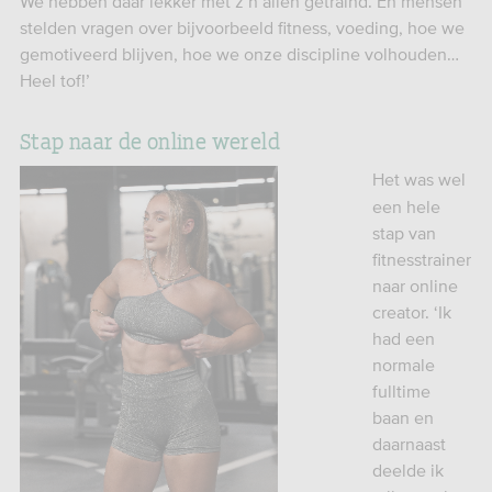
We hebben daar lekker met z’n allen getraind. En mensen
stelden vragen over bijvoorbeeld fitness, voeding, hoe we
gemotiveerd blijven, hoe we onze discipline volhouden…
Heel tof!’
Stap naar de online wereld
Het was wel
een hele
stap van
fitnesstrainer
naar online
creator. ‘Ik
had een
normale
fulltime
baan en
daarnaast
deelde ik